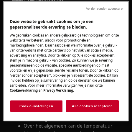
Heeft betrekking op
Verder zonder accepteren
koelkastdiepvriezer
koelkast
Deze website gebruikt cookies om je een
gepersonaliseerde ervaring te bieden.
Oplossing
We gebruiken cookies en andere gelijkaardige technologieën om onze
website te verbeteren, alsook voor promotionele en
marketingdoeleinden. Daarnaast delen we informatie over je gebruik
van onze website met onze partners op het vlak van sociale media,
advertising en analytics. Door te klikken op ‘Alle cookies accepteren’,
1. De ingestelde waarde verwijst naar de
stem je in met ons gebruik van cookies. Zo kunnen we
je ervaring
gemiddelde temperatuur van de
personaliseren
op de website,
speciale aanbiedingen
op maat
voorstellen en je gepersonaliseerde reclame tonen. Door te klikken op
binnenvoering.
‘Verder zonder accepteren’, blokkeer je niet-essentiële cookies. Dit kan
invloed hebben op je surfervaring en op de diensten die we kunnen
De momentane temperaturen in de
aanbieden. Voor meer informatie verwijzen we je naar onze
schappen, compartimenten kunnen
Cookieverklaring
en
Privacy Verklaring
.
verschillen (meer dan één graad),
afhankelijk van de werking van het
Cookie-instellingen
Alle cookies accepteren
apparaat en de interne en externe
omstandigheden of functie
Over het algemeen kan de temperatuur