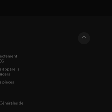
rectement
EG
s appareils
agers
s pièces
 Générales de