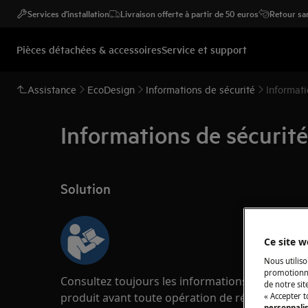
Services d'installation
Livraison offerte à partir de 50 euros
Retour san
Pièces détachées & accessoires
Service et support
Assistance
EcoDesign
Informations de sécurité
Informati
Informations de sécurité 
Solution
Ce site w
Nous utiliso
promotionne
Consultez toujours les informations de sécurité
de notre sit
produit avant toute opération de réparation o
« Accepter t
personnali