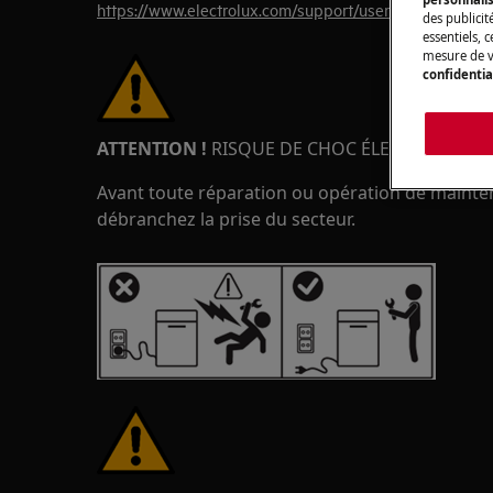
https://www.electrolux.com/support/user-manuals/
des publicit
essentiels, 
mesure de v
confidentia
ATTENTION !
RISQUE DE CHOC ÉLECTRIQUE
Avant toute réparation ou opération de maintena
débranchez la prise du secteur.