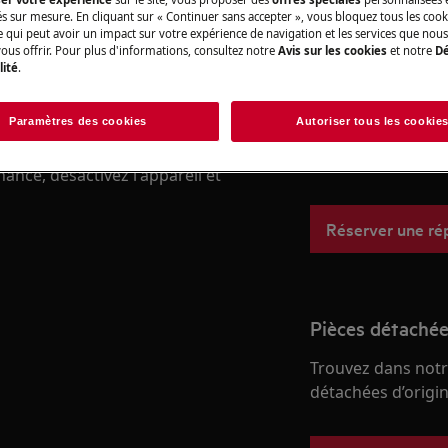
és sur mesure. En cliquant sur « Continuer sans accepter », vous bloquez tous les coo
ce qui peut avoir un impact sur votre expérience de navigation et les services que n
ous offrir. Pour plus d'informations, consultez notre
Avis sur les cookies
et notre
Dé
lité
.
Réparation par 
Fixez un rendez-v
Paramètres des cookies
Autoriser tous les cookie
qualifiés AEG et d
professionnelles d
nce, désactivez l'appareil et
Réserver une ré
Pièces détachée
Trouvez dans notr
détachées d’origine