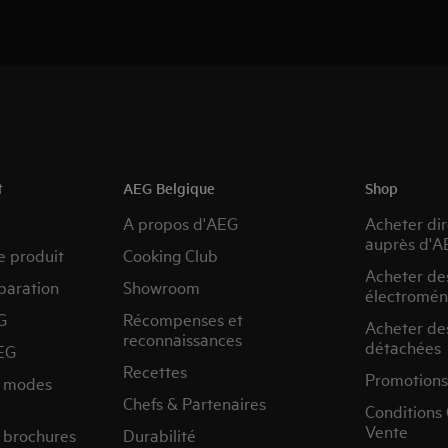
t
AEG Belgique
Shop
A propos d'AEG
Acheter di
auprès d'A
e produit
Cooking Club
Acheter de
paration
Showroom
électromén
G
Récompenses et
Acheter de
reconnaissances
détachées
EG
Recettes
Promotions
s modes
Chefs & Partenaires
Conditions
Vente
 brochures
Durabilité