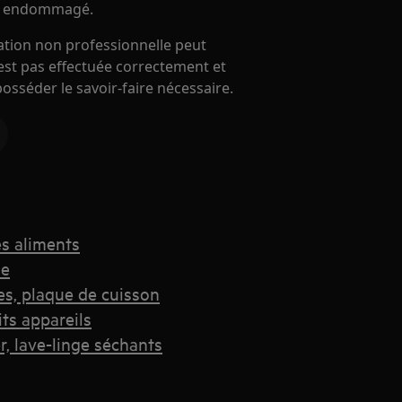
 est endommagé.
ration non professionnelle peut
'est pas effectuée correctement et
 posséder le savoir-faire nécessaire.
es aliments
ne
es, plaque de cuisson
its appareils
r, lave-linge séchants