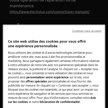
toute opération de réparation ou de
maintenance.
https://www.electrolux.com/support/user-manuals/
Continuer sans accepter
Ce site web utilise des cookies pour vous offrir
ATTENTION !
RISQUE DE CHOC ÉLECTRIQUE
une expérience personnalisée.
Avant toute réparation ou opération de
Nous utilisons des cookies et d'autres technologies similaires pour
maintenance, désactivez l'appareil et
améliorer notre site, mais aussi à des fins promotionnelles et
marketing. Nous partageons également certaines informations relatives
débranchez la prise du secteur.
à votre utilisation de notre site avec nos partenaires spécialisés dans les
réseaux sociaux, la publicité et l'analyse. En cliquant sur « Accepter tous
les cookies », vous consentez à notre utilisation des cookies et nous
pouvons ainsi
personnaliser votre expérience
sur le site, vous
proposer des
offres spéciales
personnalisées et vous fournir des
publicités sur mesure. En cliquant sur « Continuer sans accepter », vous
bloquez tous les cookies non essentiels, ce qui peut avoir un impact sur
votre expérience de navigation et les services que nous sommes en
mesure de vous offrir. Pour plus d'informations, consultez notre
Avis
sur les cookies
et notre
Déclaration de confidentialité
.