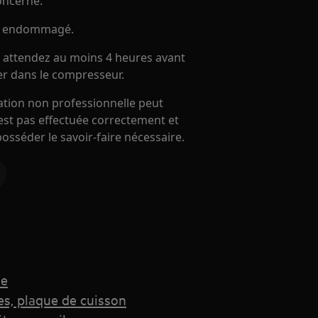
oncerné.
 est endommagé.
té, attendez au moins 4 heures avant
ner dans le compresseur.
ration non professionnelle peut
'est pas effectuée correctement et
 posséder le savoir-faire nécessaire.
ne
es, plaque de cuisson