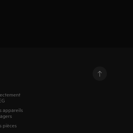
rectement
EG
s appareils
agers
s pièces