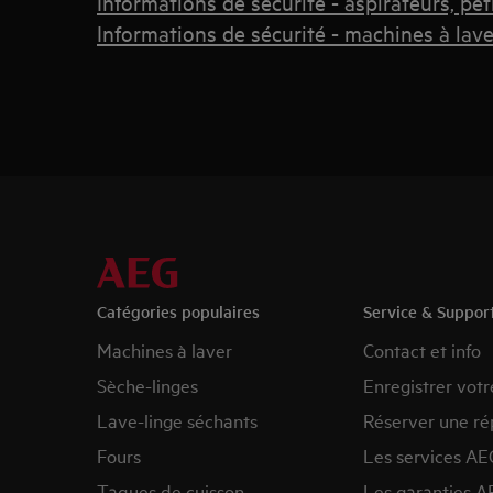
Informations de sécurité - aspirateurs, pet
Informations de sécurité - machines à lave
Catégories populaires
Service & Suppor
Machines à laver
Contact et info
Sèche-linges
Enregistrer votr
Lave-linge séchants
Réserver une ré
Fours
Les services AE
Taques de cuisson
Les garanties A