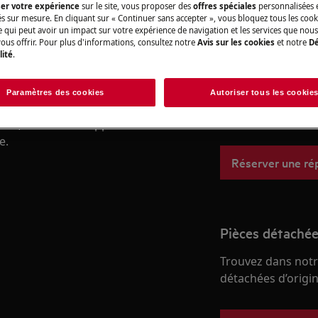
ser votre expérience
sur le site, vous proposer des
offres spéciales
personnalisées e
és sur mesure. En cliquant sur « Continuer sans accepter », vous bloquez tous les coo
ce qui peut avoir un impact sur votre expérience de navigation et les services que n
ous offrir. Pour plus d'informations, consultez notre
Avis sur les cookies
et notre
Dé
Réparation par 
lité
.
Fixez un rendez-v
Paramètres des cookies
Autoriser tous les cookie
qualifiés AEG et d
professionnelles d
en, désactivez l'appareil et
e.
Réserver une ré
Pièces détachée
Trouvez dans notr
détachées d’origine