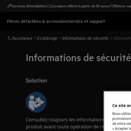
Services d'installation
Livraison offerte à partir de 50 euros
Retour san
Pièces détachées & accessoires
Service et support
Assistance
EcoDesign
Informations de sécurité
Informati
Informations de sécurité
Solution
Ce site w
Nous utiliso
Consultez toujours les informations de sécurité
promotionne
de notre sit
produit avant toute opération de réparation o
« Accepter t