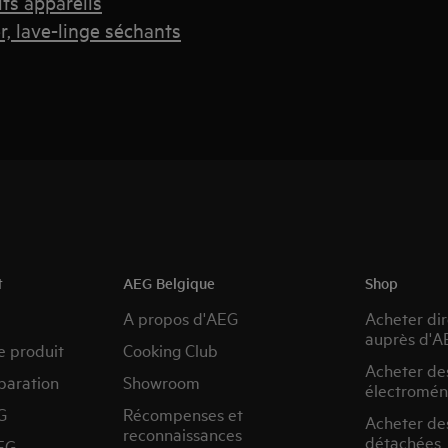
its appareils
r, lave-linge séchants
t
AEG Belgique
Shop
A propos d'AEG
Acheter di
auprès d'A
e produit
Cooking Club
Acheter de
paration
Showroom
électromén
G
Récompenses et
Acheter de
reconnaissances
détachées
EG