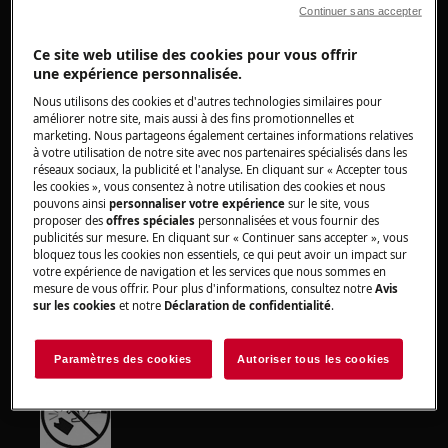
maintenance.
Continuer sans accepter
https://www.electrolux.com/support/user-manuals/
Ce site web utilise des cookies pour vous offrir
une expérience personnalisée.
Nous utilisons des cookies et d'autres technologies similaires pour
améliorer notre site, mais aussi à des fins promotionnelles et
marketing. Nous partageons également certaines informations relatives
ATTENTION !
RISQUE D'INCENDIE
à votre utilisation de notre site avec nos partenaires spécialisés dans les
réseaux sociaux, la publicité et l'analyse. En cliquant sur « Accepter tous
les cookies », vous consentez à notre utilisation des cookies et nous
pouvons ainsi
personnaliser votre expérience
sur le site, vous
proposer des
offres spéciales
personnalisées et vous fournir des
publicités sur mesure. En cliquant sur « Continuer sans accepter », vous
bloquez tous les cookies non essentiels, ce qui peut avoir un impact sur
votre expérience de navigation et les services que nous sommes en
Ne pas exposer la batterie aux flammes,
mesure de vous offrir. Pour plus d'informations, consultez notre
Avis
sur les cookies
et notre
Déclaration de confidentialité
.
étincelles ou à la lumière directe du soleil.
Conservez la batterie à température ambiante.
Paramètres des cookies
Autoriser tous les cookies