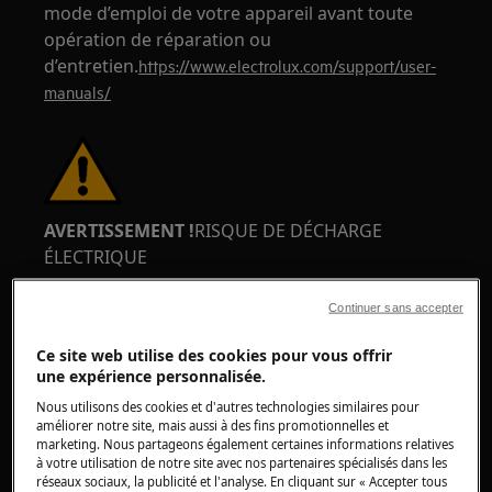
mode d’emploi de votre appareil avant toute
opération de réparation ou
d’entretien.
https://www.electrolux.com/support/user-
manuals/
AVERTISSEMENT !
RISQUE DE DÉCHARGE
ÉLECTRIQUE
Avant toute opération de réparation ou
Continuer sans accepter
d’entretien, éteignez l’appareil et débranchez la
fiche d’alimentation de la prise.
Ce site web utilise des cookies pour vous offrir
une expérience personnalisée.
Nous utilisons des cookies et d'autres technologies similaires pour
améliorer notre site, mais aussi à des fins promotionnelles et
marketing. Nous partageons également certaines informations relatives
à votre utilisation de notre site avec nos partenaires spécialisés dans les
réseaux sociaux, la publicité et l'analyse. En cliquant sur « Accepter tous