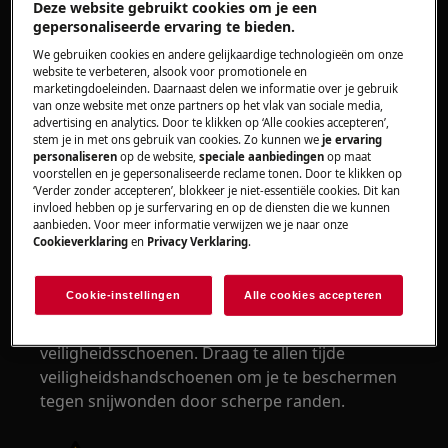
Deze website gebruikt cookies om je een
gepersonaliseerde ervaring te bieden.
We gebruiken cookies en andere gelijkaardige technologieën om onze
website te verbeteren, alsook voor promotionele en
marketingdoeleinden. Daarnaast delen we informatie over je gebruik
van onze website met onze partners op het vlak van sociale media,
WAARSCHUWING!
GEVAAR VOOR LETSEL
advertising en analytics. Door te klikken op ‘Alle cookies accepteren’,
stem je in met ons gebruik van cookies. Zo kunnen we
je ervaring
personaliseren
op de website,
speciale aanbiedingen
op maat
voorstellen en je gepersonaliseerde reclame tonen. Door te klikken op
‘Verder zonder accepteren’, blokkeer je niet-essentiële cookies. Dit kan
invloed hebben op je surfervaring en op de diensten die we kunnen
aanbieden. Voor meer informatie verwijzen we je naar onze
Cookieverklaring
en
Privacy Verklaring
.
Wees altijd voorzichtig bij het verplaatsen van
apparaten. Voor zware apparaten is het het
Cookie-instellingen
Alle cookies accepteren
veiligst als twee personen het verplaatsen.
Gebruik altijd veiligheidshandschoenen en
veiligheidsschoenen. Draag te allen tijde
veiligheidshandschoenen om je te beschermen
tegen snijwonden door scherpe randen.