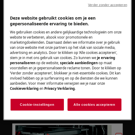
Wees altijd voorzichtig bij het verplaatsen van
Verder zonder accepteren
apparaten, voor zware apparaten zijn twee
Deze website gebruikt cookies om je een
personen nodig om het te verplaatsen.
gepersonaliseerde ervaring te bieden.
Gebruik altijd veiligheidshandschoenen en gesloten
We gebruiken cookies en andere gelijkaardige technologieën om onze
website te verbeteren, alsook voor promotionele en
schoeisel.
marketingdoeleinden. Daarnaast delen we informatie over je gebruik
van onze website met onze partners op het vlak van sociale media,
Houd er rekening mee dat zelfreparatie of niet-
advertising en analytics. Door te klikken op ‘Alle cookies accepteren’,
professionele reparatie gevolgen kan hebben voor
stem je in met ons gebruik van cookies. Zo kunnen we
je ervaring
personaliseren
op de website,
speciale aanbiedingen
op maat
de veiligheid als deze niet correct wordt uitgevoerd.
voorstellen en je gepersonaliseerde reclame tonen. Door te klikken op
‘Verder zonder accepteren’, blokkeer je niet-essentiële cookies. Dit kan
Demontage en montage van de bovenste korf
invloed hebben op je surfervaring en op de diensten die we kunnen
aanbieden. Voor meer informatie verwijzen we je naar onze
Cookieverklaring
en
Privacy Verklaring
.
De handeling is gelijk voor zowel de besteklade
als de bovenste korf.
Start met het volledig uitschuiven van de lade of
Cookie-instellingen
Alle cookies accepteren
de korf.