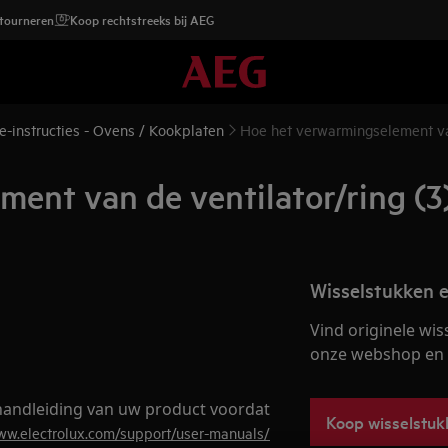
etourneren
Koop rechtstreeks bij AEG
e-instructies - Ovens / Kookplaten
Hoe het verwarmingselement van
ent van de ventilator/ring (
Wisselstukken e
Vind originele wis
onze webshop en la
e handleiding van uw product voordat
Koop wisselstuk
www.electrolux.com/support/user-manuals/