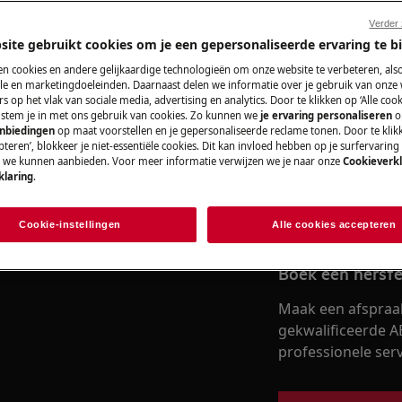
Verder
site gebruikt cookies om je een gepersonaliseerde ervaring te b
Vind je gebruik
n cookies en andere gelijkaardige technologieën om onze website te verbeteren, als
e en marketingdoeleinden. Daarnaast delen we informatie over je gebruik van onze
 SCHOK
Los problemen op 
s op het vlak van sociale media, advertising en analytics. Door te klikken op ‘Alle cook
, stem je in met ons gebruik van cookies. Zo kunnen we
je ervaring personaliseren
o
documentatie voor 
anbiedingen
op maat voorstellen en je gepersonaliseerde reclame tonen. Door te klik
 het stopcontact voordat u enige
teren’, blokkeer je niet-essentiële cookies. Dit kan invloed hebben op je surfervaring
e we kunnen aanbieden. Voor meer informatie verwijzen we je naar onze
Cookieverkl
klaring
.
Vind de gebruik
Cookie-instellingen
Alle cookies accepteren
Boek een herste
Maak een afspraa
gekwalificeerde A
professionele servi