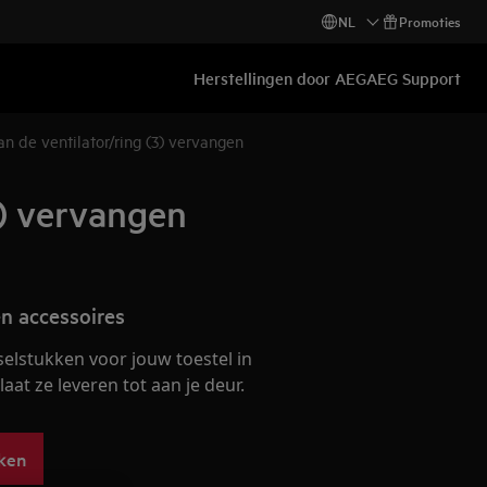
NL
Promoties
Herstellingen door AEG
AEG Support
 de ventilator/ring (3) vervangen
3) vervangen
n accessoires
selstukken voor jouw toestel in
at ze leveren tot aan je deur.
ken