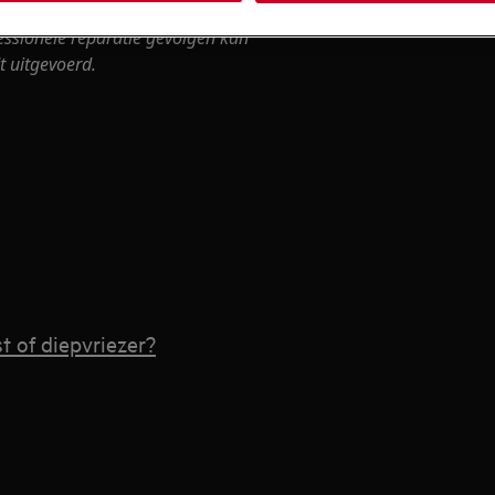
essionele reparatie gevolgen kan
t uitgevoerd.
t of diepvriezer?