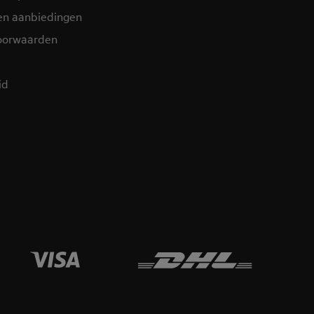
en aanbiedingen
oorwaarden
d​