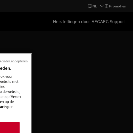
NL
Promoties
Herstellingen door AEG
AEG Support
 zonder accepteren
ieden.
ook voor
 website met
ies
p de website,
ken op ‘Verder
 en op de
aring
en