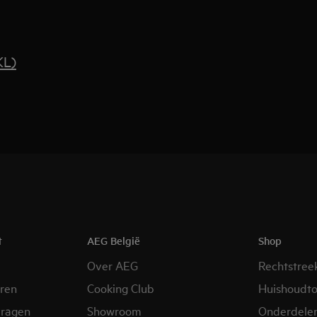
KL)
t
AEG België
Shop
Over AEG
Rechtstree
eren
Cooking Club
Huishoudto
vragen
Showroom
Onderdele