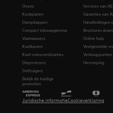
Ovens
Services van A
Kookplaten
Garanties van 
Dampkappen
Handleidingen 
Compact inbouwgamma
Brochures down
Vaatwassers
Online hulp
Koelkasten
Veelgestelde v
Koel-vriescombinaties
Verkooppunten 
Diepvriezers
Herroeping
Stofzuigers
Bekijk de huidige
promoties
Juridische informatie
Cookieverklaring