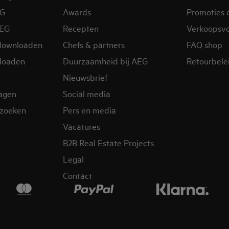
EG
Awards
Promoties 
AEG
Recepten
Verkoopsv
downloaden
Chefs & partners
FAQ shop
loaden
Duurzaamheid bij AEG
Retourbelei
Nieuwsbrief
ragen
Social media
zoeken
Pers en media
Vacatures
B2B Real Estate Projects
Legal
Contact