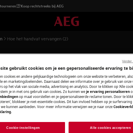
etourneren
Koop rechtstreeks bij AEG
en
Hoe het handvat vervangen (2)
gen (2)
Verder
site gebruikt cookies om je een gepersonaliseerde ervaring te b
n cookies en andere gelijkaardige technologieën om onze website te verbeteren, als
e en marketingdoeleinden. Daarnaast delen we informatie over je gebruik van onze
s op het vlak van sociale media, advertising en analytics. Door te klikken op ‘Alle cook
, stem je in met ons gebruik van cookies. Zo kunnen we
je ervaring personaliseren
o
topcontact
voordat je met
anbiedingen
op maat voorstellen en je gepersonaliseerde reclame tonen. Door te klik
teren’, blokkeer je niet-essentiële cookies. Dit kan invloed hebben op je surfervaring
e we kunnen aanbieden. Voor meer informatie verwijzen we je naar onze
Cookieverkl
araten, voor zware apparaten zijn twee
klaring
.
Cookie-instellingen
Alle cookies accepteren
schoeisel.