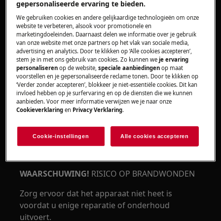
gepersonaliseerde ervaring te bieden.
We gebruiken cookies en andere gelijkaardige technologieën om onze
WAARSCHUWING!
RISICO OP OOGLETSEL
website te verbeteren, alsook voor promotionele en
marketingdoeleinden. Daarnaast delen we informatie over je gebruik
van onze website met onze partners op het vlak van sociale media,
advertising en analytics. Door te klikken op ‘Alle cookies accepteren’,
stem je in met ons gebruik van cookies. Zo kunnen we
je ervaring
personaliseren
op de website,
speciale aanbiedingen
op maat
voorstellen en je gepersonaliseerde reclame tonen. Door te klikken op
‘Verder zonder accepteren’, blokkeer je niet-essentiële cookies. Dit kan
Draag veiligheidsbrillen als u onderhouds- of
invloed hebben op je surfervaring en op de diensten die we kunnen
herstelwerkzaamheden uitvoert waarbij veren
aanbieden. Voor meer informatie verwijzen we je naar onze
betrokken zijn.
Cookieverklaring
en
Privacy Verklaring
.
Cookie-instellingen
Alle cookies accepteren
WAARSCHUWING!
RISICO OP BRANDWONDEN
Zorg ervoor dat het apparaat niet heet is
voordat u enige reparatie of onderhoud
uitvoert.