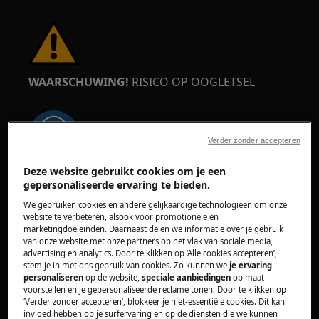
WAARSCHUWING!
RISICO OP OOGLETSEL
Verder zonder accepteren
Deze website gebruikt cookies om je een
Draag veiligheidsbrillen als u onderhouds- of
gepersonaliseerde ervaring te bieden.
herstelwerkzaamheden uitvoert waarbij veren
We gebruiken cookies en andere gelijkaardige technologieën om onze
betrokken zijn.
website te verbeteren, alsook voor promotionele en
marketingdoeleinden. Daarnaast delen we informatie over je gebruik
van onze website met onze partners op het vlak van sociale media,
advertising en analytics. Door te klikken op ‘Alle cookies accepteren’,
stem je in met ons gebruik van cookies. Zo kunnen we
je ervaring
personaliseren
op de website,
speciale aanbiedingen
op maat
voorstellen en je gepersonaliseerde reclame tonen. Door te klikken op
WAARSCHUWING!
RISICO OP BRANDWONDEN
‘Verder zonder accepteren’, blokkeer je niet-essentiële cookies. Dit kan
invloed hebben op je surfervaring en op de diensten die we kunnen