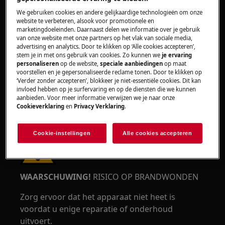
We gebruiken cookies en andere gelijkaardige technologieën om onze
WAARSCHUWING!
RISICO OP OOGLETSEL
website te verbeteren, alsook voor promotionele en
marketingdoeleinden. Daarnaast delen we informatie over je gebruik
van onze website met onze partners op het vlak van sociale media,
advertising en analytics. Door te klikken op ‘Alle cookies accepteren’,
stem je in met ons gebruik van cookies. Zo kunnen we
je ervaring
personaliseren
op de website,
speciale aanbiedingen
op maat
voorstellen en je gepersonaliseerde reclame tonen. Door te klikken op
‘Verder zonder accepteren’, blokkeer je niet-essentiële cookies. Dit kan
Draag veiligheidsbrillen als u onderhouds- of
invloed hebben op je surfervaring en op de diensten die we kunnen
aanbieden. Voor meer informatie verwijzen we je naar onze
herstelwerkzaamheden uitvoert waarbij veren
Cookieverklaring
en
Privacy Verklaring
.
betrokken zijn.
Cookie-instellingen
Alle cookies accepteren
WAARSCHUWING!
RISICO OP BRANDWONDEN
Zorg ervoor dat het apparaat niet heet is
voordat u enige reparatie of onderhoud
uitvoert.