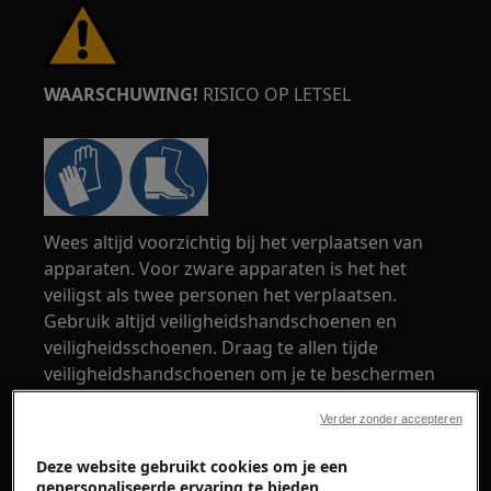
WAARSCHUWING!
RISICO OP LETSEL
Wees altijd voorzichtig bij het verplaatsen van
apparaten. Voor zware apparaten is het het
veiligst als twee personen het verplaatsen.
Gebruik altijd veiligheidshandschoenen en
veiligheidsschoenen. Draag te allen tijde
veiligheidshandschoenen om je te beschermen
tegen snijwonden door scherpe randen.
Verder zonder accepteren
Deze website gebruikt cookies om je een
gepersonaliseerde ervaring te bieden.