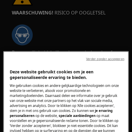
WAARSCHUWING!
RISICO OP OOGLETSEL
Draag veiligheidsbrillen als u onderhouds- of
herstelwerkzaamheden uitvoert waarbij veren
Verder zonder accepteren
betrokken zijn.
Deze website gebruikt cookies om je een
gepersonaliseerde ervaring te bieden.
We gebruiken cookies en andere gelijkaardige technologieën om onze
website te verbeteren, alsook voor promotionele en
marketingdoeleinden. Daarnaast delen we informatie over je gebruik
van onze website met onze partners op het vlak van sociale media,
WAARSCHUWING!
RISICO OP BRANDWONDEN
advertising en analytics. Door te klikken op ‘Alle cookies accepteren’,
stem je in met ons gebruik van cookies. Zo kunnen we
je ervaring
Zorg ervoor dat het apparaat niet heet is
personaliseren
op de website,
speciale aanbiedingen
op maat
voorstellen en je gepersonaliseerde reclame tonen. Door te klikken op
voordat u enige reparatie of onderhoud
‘Verder zonder accepteren’, blokkeer je niet-essentiële cookies. Dit kan
uitvoert.
invloed hebben op je surfervaring en op de diensten die we kunnen