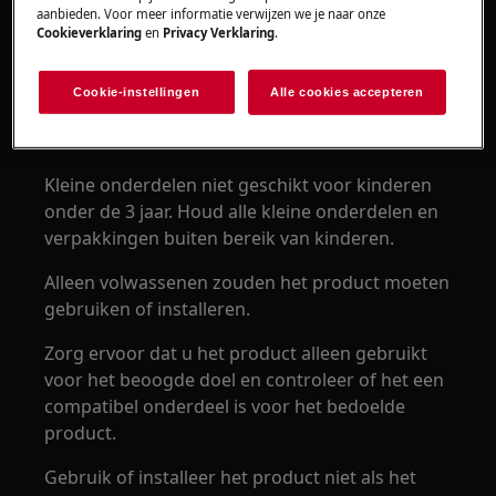
aanbieden. Voor meer informatie verwijzen we je naar onze
Cookieverklaring
en
Privacy Verklaring
.
Cookie-instellingen
Alle cookies accepteren
WAARSCHUWING!
VERSTIKKINGSGEVAAR
Kleine onderdelen niet geschikt voor kinderen
onder de 3 jaar. Houd alle kleine onderdelen en
verpakkingen buiten bereik van kinderen.
Alleen volwassenen zouden het product moeten
gebruiken of installeren.
Zorg ervoor dat u het product alleen gebruikt
voor het beoogde doel en controleer of het een
compatibel onderdeel is voor het bedoelde
product.
Gebruik of installeer het product niet als het