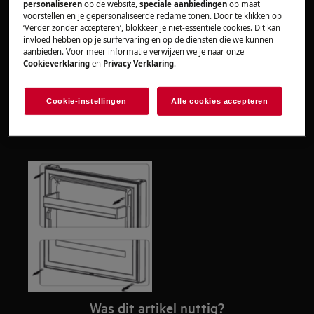
personaliseren
op de website,
speciale aanbiedingen
op maat
Gebruik altijd veiligheidshandschoenen en gesloten
voorstellen en je gepersonaliseerde reclame tonen. Door te klikken op
schoeisel.
‘Verder zonder accepteren’, blokkeer je niet-essentiële cookies. Dit kan
invloed hebben op je surfervaring en op de diensten die we kunnen
aanbieden. Voor meer informatie verwijzen we je naar onze
Houd er rekening mee dat zelfreparatie of niet-
Cookieverklaring
en
Privacy Verklaring
.
professionele reparatie gevolgen kan hebben voor
de veiligheid als deze niet correct wordt uitgevoerd.
Cookie-instellingen
Alle cookies accepteren
HOE DE AFDICHTING TE VERVANGEN?
Was dit artikel nuttig?