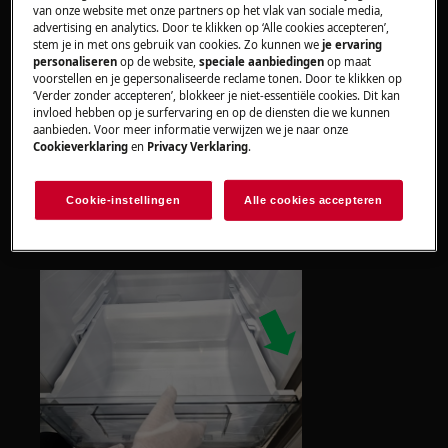
van onze website met onze partners op het vlak van sociale media,
Gebruik altijd veiligheidshandschoenen en gesloten
advertising en analytics. Door te klikken op ‘Alle cookies accepteren’,
schoeisel.
stem je in met ons gebruik van cookies. Zo kunnen we
je ervaring
personaliseren
op de website,
speciale aanbiedingen
op maat
Houd er rekening mee dat zelfreparatie of niet-
voorstellen en je gepersonaliseerde reclame tonen. Door te klikken op
‘Verder zonder accepteren’, blokkeer je niet-essentiële cookies. Dit kan
professionele reparatie gevolgen kan hebben voor
invloed hebben op je surfervaring en op de diensten die we kunnen
de veiligheid als deze niet correct wordt uitgevoerd
aanbieden. Voor meer informatie verwijzen we je naar onze
Cookieverklaring
en
Privacy Verklaring
.
Lades in diepvriezer en koelkast
Cookie-instellingen
Alle cookies accepteren
STAP 1
Trek de lade naar buiten.