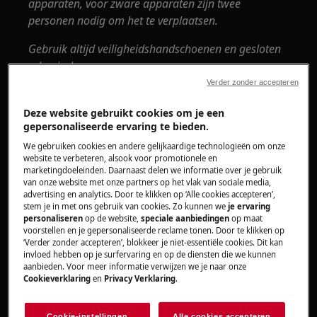
apparaten, voor zware apparaten zijn twee
personen nodig om het te verplaatsen.
Gebruik altijd veiligheidshandschoenen en gesloten
schoeisel.
Verder zonder accepteren
Houd er rekening mee dat zelfreparatie of niet-
professionele reparatie gevolgen kan hebben voor
Deze website gebruikt cookies om je een
gepersonaliseerde ervaring te bieden.
de veiligheid als deze niet correct wordt uitgevoerd.
We gebruiken cookies en andere gelijkaardige technologieën om onze
Hoe de deur en het deurscharnier
website te verbeteren, alsook voor promotionele en
marketingdoeleinden. Daarnaast delen we informatie over je gebruik
demonteren en monteren?
van onze website met onze partners op het vlak van sociale media,
advertising en analytics. Door te klikken op ‘Alle cookies accepteren’,
stem je in met ons gebruik van cookies. Zo kunnen we
je ervaring
1. Deurscharnier met schroeven aan de kast
personaliseren
op de website,
speciale aanbiedingen
op maat
voorstellen en je gepersonaliseerde reclame tonen. Door te klikken op
bevestigd
‘Verder zonder accepteren’, blokkeer je niet-essentiële cookies. Dit kan
invloed hebben op je surfervaring en op de diensten die we kunnen
aanbieden. Voor meer informatie verwijzen we je naar onze
Cookieverklaring
en
Privacy Verklaring
.
Cookie-instellingen
Alle cookies accepteren