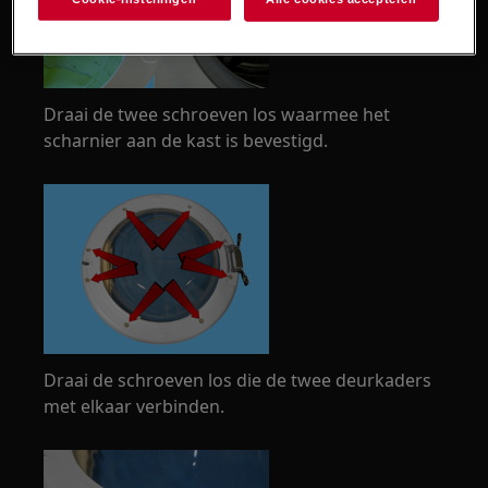
Draai de twee schroeven los waarmee het
scharnier aan de kast is bevestigd.
Draai de schroeven los die de twee deurkaders
met elkaar verbinden.