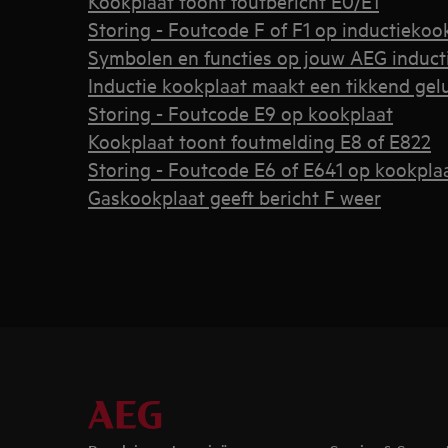
Kookplaat toont foutbericht E0/E1
Storing - Foutcode F of F1 op inductiekoo
Symbolen en functies op jouw AEG induct
Inductie kookplaat maakt een tikkend gel
Storing - Foutcode E9 op kookplaat
Kookplaat toont foutmelding E8 of E822
Storing - Foutcode E6 of E641 op kookpla
Gaskookplaat geeft bericht F weer