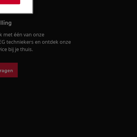
lling
k met één van onze
EG techniekers en ontdek onze
ce bij je thuis.
vragen