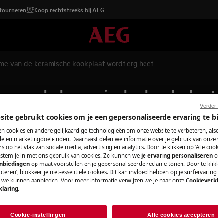
etourneren
Koop rechtstreeks bij AEG
rame van de keramische kookplaat wordt erg heet
me van de keramische kookplaat
Verder
site gebruikt cookies om je een gepersonaliseerde ervaring te b
n cookies en andere gelijkaardige technologieën om onze website te verbeteren, als
Wisselstukken e
e en marketingdoeleinden. Daarnaast delen we informatie over je gebruik van onze
che kookplaat wordt erg heet
s op het vlak van sociale media, advertising en analytics. Door te klikken op ‘Alle cook
ingers
, stem je in met ons gebruik van cookies. Zo kunnen we
je ervaring personaliseren
o
Vind originele wis
anbiedingen
op maat voorstellen en je gepersonaliseerde reclame tonen. Door te klik
onze webshop en la
teren’, blokkeer je niet-essentiële cookies. Dit kan invloed hebben op je surfervaring
e we kunnen aanbieden. Voor meer informatie verwijzen we je naar onze
Cookieverkl
klaring
.
Koop wisselstuk
at
Cookie-instellingen
Alle cookies accepteren