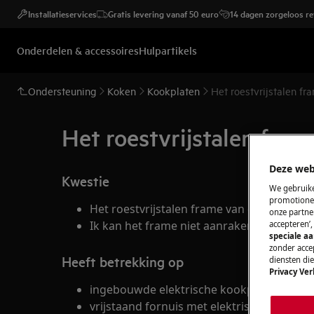
Installatieservices
Gratis levering vanaf 50 euro
14 dagen zorgeloos r
Onderdelen & accessoires
Hulpartikels
Ondersteuning
Koken
Kookplaten
Het roestvrijstalen f
Het roestvrijstalen fra
Deze web
Kwestie
We gebruike
promotionel
Het roestvrijstalen frame van de elektris
onze partner
Ik kan het frame niet aanraken met mijn v
accepteren’
speciale a
zonder accep
Heeft betrekking op
diensten di
Privacy Ver
ingebouwde elektrische kookplaat
vrijstaand fornuis met elektrische kookpla