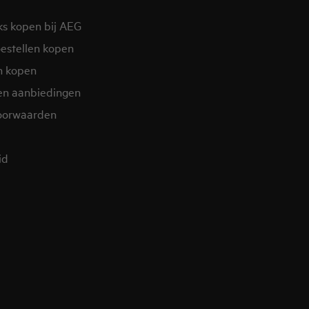
ks kopen bij AEG
estellen kopen
n kopen
en aanbiedingen
oorwaarden
d​