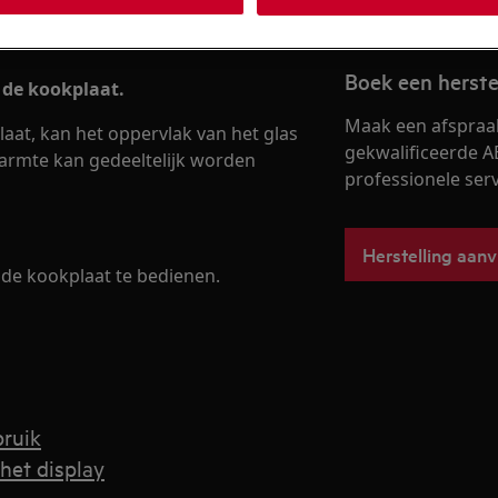
Boek een herste
 de kookplaat.
Maak een afspraa
aat, kan het oppervlak van het glas
gekwalificeerde A
armte kan gedeeltelijk worden
professionele servi
Herstelling aan
de kookplaat te bedienen.
bruik
het display