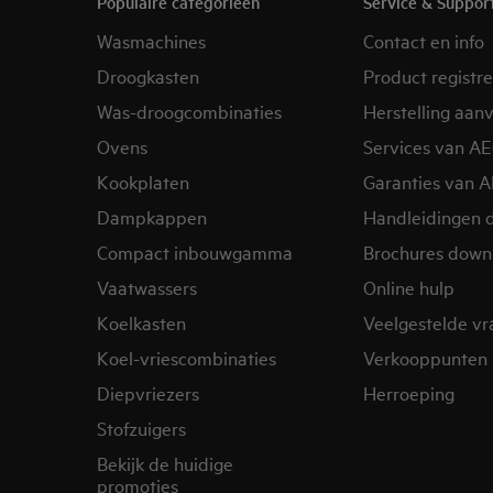
Populaire categorieën
Service & Suppor
Wasmachines
Contact en info
Droogkasten
Product registr
Was-droogcombinaties
Herstelling aan
Ovens
Services van A
Kookplaten
Garanties van 
Dampkappen
Handleidingen 
Compact inbouwgamma
Brochures down
Vaatwassers
Online hulp
Koelkasten
Veelgestelde v
Koel-vriescombinaties
Verkooppunten 
Diepvriezers
Herroeping
Stofzuigers
Bekijk de huidige
promoties