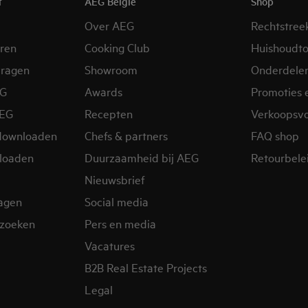
t
AEG België
Shop
Over AEG
Rechtstree
eren
Cooking Club
Huishoudto
vragen
Showroom
Onderdele
EG
Awards
Promoties 
AEG
Recepten
Verkoopsv
downloaden
Chefs & partners
FAQ shop
loaden
Duurzaamheid bij AEG
Retourbelei
Nieuwsbrief
ragen
Social media
zoeken
Pers en media
Vacatures
B2B Real Estate Projects
Legal