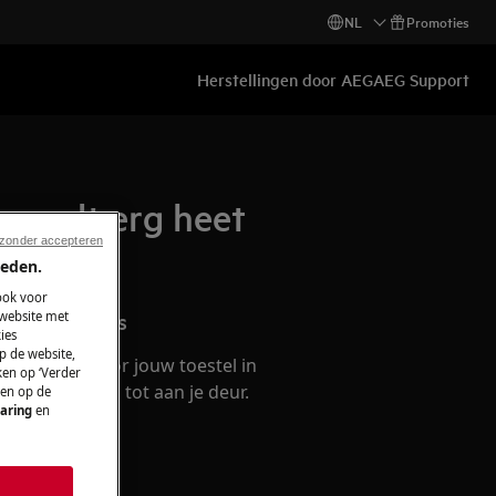
NL
Promoties
Herstellingen door AEG
AEG Support
 wordt erg heet
 zonder accepteren
ieden.
ook voor
n accessoires
 website met
ies
p de website,
selstukken voor jouw toestel in
ken op ‘Verder
at ze leveren tot aan je deur.
 en op de
aring
en
ken