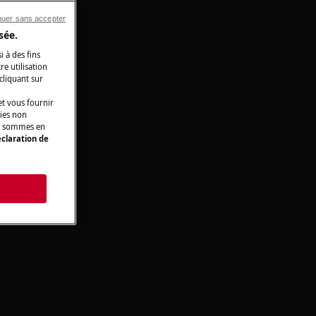
nuer sans accepter
sée.
i à des fins
e utilisation
 cliquant sur
t vous fournir
kies non
ous sommes en
claration de
s