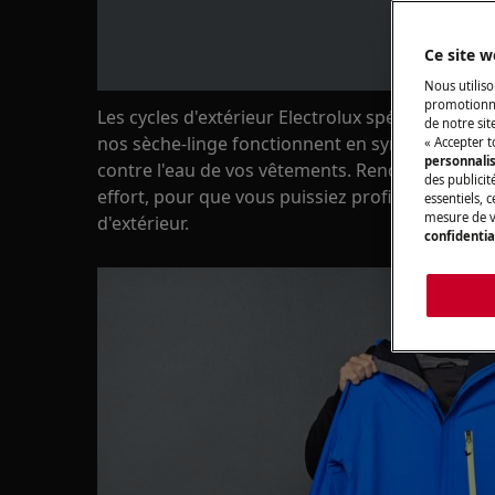
Ce site w
Nous utiliso
promotionne
Les cycles d'extérieur Electrolux spécialement 
de notre sit
nos sèche-linge fonctionnent en synchronisatio
« Accepter t
personnali
contre l'eau de vos vêtements. Rendre le proces
des publicit
effort, pour que vous puissiez profiter plus l
essentiels, 
mesure de v
d'extérieur.
confidentia