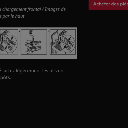
Acheter des piè
à chargement frontal / Images de
t par le haut
Écartez légèrement les plis en
épôts.