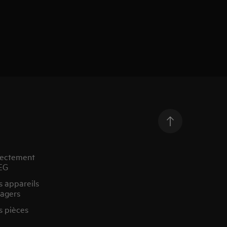
rectement
EG
s appareils
agers
s pièces