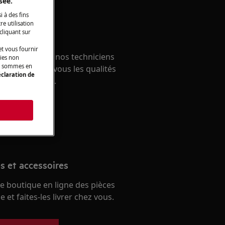
sée.
i à des fins
e utilisation
 cliquant sur
un expert
t vous fournir
ous avec un de nos techniciens
kies non
ous sommes en
écouvrez chez vous les qualités
claration de
e nos services.
s
paration
s et accessoires
e boutique en ligne des pièces
 et faites-les livrer chez vous.