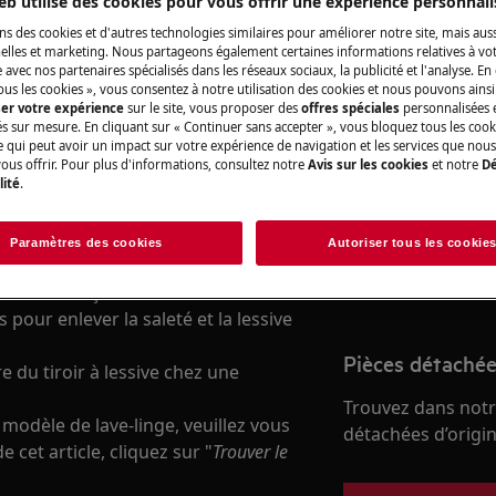
eb utilise des cookies pour vous offrir une expérience personnali
ns des cookies et d'autres technologies similaires pour améliorer notre site, mais auss
lles et marketing. Nous partageons également certaines informations relatives à votr
e avec nos partenaires spécialisés dans les réseaux sociaux, la publicité et l'analyse. En
Réparation par 
ous les cookies », vous consentez à notre utilisation des cookies et nous pouvons ainsi
ser votre expérience
sur le site, vous proposer des
offres spéciales
personnalisées e
Fixez un rendez-v
és sur mesure. En cliquant sur « Continuer sans accepter », vous bloquez tous les coo
ce qui peut avoir un impact sur votre expérience de navigation et les services que n
qualifiés AEG et d
ous offrir. Pour plus d'informations, consultez notre
Avis sur les cookies
et notre
Dé
, associé aux résidus de détergent,
professionnelles d
lité
.
rganismes. Ceux-ci peuvent être
Paramètres des cookies
Autoriser tous les cookie
Réserver une ré
r de la machine et retirez le
 en le rinçant sous l'eau
s pour enlever la saleté et la lessive
Pièces détachée
e du tiroir à lessive chez une
Trouvez dans notr
modèle de lave-linge, veuillez vous
détachées d’origine
 cet article, cliquez sur "
Trouver le