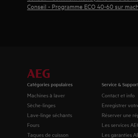
Conseil - Programme ECO 40-60 sur machi
Catégories populaires
Service & Suppor
Machines à laver
Contact et info
Sèche-linges
Enregistrer votr
Lave-linge séchants
Réserver une ré
Fours
Les services AE
Taques de cuisson
Les garanties A