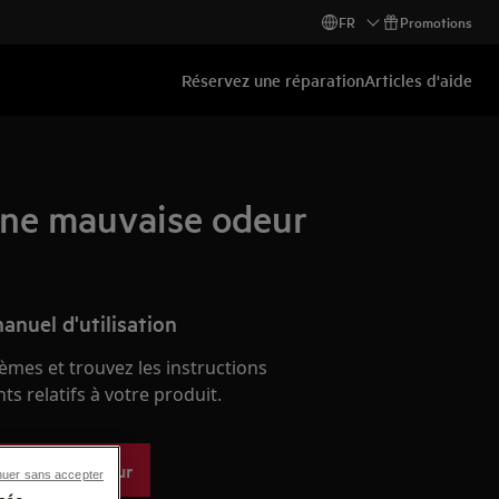
FR
Promotions
Réservez une réparation
Articles d'aide
 une mauvaise odeur
anuel d'utilisation
èmes et trouvez les instructions
s relatifs à votre produit.
 de l'utilisateur
nuer sans accepter