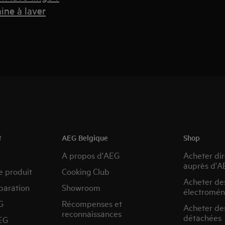
ne à laver
t
AEG Belgique
Shop
A propos d'AEG
Acheter di
auprès d'A
e produit
Cooking Club
Acheter de
paration
Showroom
électromén
G
Récompenses et
Acheter de
reconnaissances
détachées
EG