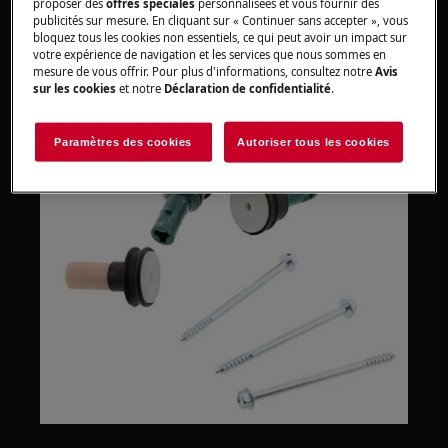
proposer des
offres spéciales
personnalisées et vous fournir des
ou dans le manuel d'installation séparé
publicités sur mesure. En cliquant sur « Continuer sans accepter », vous
bloquez tous les cookies non essentiels, ce qui peut avoir un impact sur
fourni avec le lave-linge. Cliquez sur
votre expérience de navigation et les services que nous sommes en
"
Trouver le manuel d'utilisation
", à droite de
mesure de vous offrir. Pour plus d'informations, consultez notre
Avis
cet article.
sur les cookies
et notre
Déclaration de confidentialité
.
Paramètres des cookies
Autoriser tous les cookies