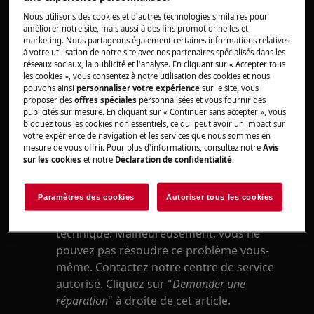
Nous utilisons des cookies et d'autres technologies similaires pour
Solution
améliorer notre site, mais aussi à des fins promotionnelles et
marketing. Nous partageons également certaines informations relatives
à votre utilisation de notre site avec nos partenaires spécialisés dans les
Le message d'erreur 3 67 indique un
réseaux sociaux, la publicité et l'analyse. En cliquant sur « Accepter tous
problème avec l'un des modules à
les cookies », vous consentez à notre utilisation des cookies et nous
pouvons ainsi
personnaliser votre expérience
sur le site, vous
induction de la table de cuisson.
proposer des
offres spéciales
personnalisées et vous fournir des
publicités sur mesure. En cliquant sur « Continuer sans accepter », vous
bloquez tous les cookies non essentiels, ce qui peut avoir un impact sur
votre expérience de navigation et les services que nous sommes en
mesure de vous offrir. Pour plus d'informations, consultez notre
Avis
sur les cookies
et notre
Déclaration de confidentialité
.
Paramètres des cookies
Autoriser tous les cookies
Le code d'erreur indique un défaut
technique. Malheureusement, vous ne
pouvez pas résoudre ce problème vous-
même. Contactez notre centre de service
autorisé. Cliquez sur "
Demander une
réparation
" à droite de cet article.