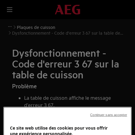
Plaques de cuisson
Dysfonctionnement - Code d'erreur 3 67 sur la table de
cuisson
Dysfonctionnement -
Code d'erreur 3 67 sur la
table de cuisson
Problème
La table de cuisson affiche le message
d'erreur 3 67.
Continuer sans accepter
S'applique à
Ce site web utilise des cookies pour vous offrir
Table de cuisson à induction
une expérience personnalisée.