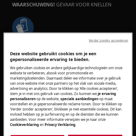
WAARSCHUWING!
GEVAAR VOOR KNELLEN
Verder zonder accepteren
Draag veiligheidshandschoenen als u
onderhouds- of herstelwerkzaamheden uitvoert
Deze website gebruikt cookies om je een
gepersonaliseerde ervaring te bieden.
waarbij riemen betrokken zijn.
We gebruiken cookies en andere gelijkaardige technologieën om onze
website te verbeteren, alsook voor promotionele en
marketingdoeleinden. Daarnaast delen we informatie over je gebruik
van onze website met onze partners op het vlak van sociale media,
advertising en analytics. Door te klikken op ‘Alle cookies accepteren’,
stem je in met ons gebruik van cookies. Zo kunnen we
je ervaring
personaliseren
op de website,
speciale aanbiedingen
op maat
WAARSCHUWING!
VERSTIKKINGSGEVAAR
voorstellen en je gepersonaliseerde reclame tonen. Door te klikken op
‘Verder zonder accepteren’, blokkeer je niet-essentiële cookies. Dit kan
Kleine onderdelen niet geschikt voor kinderen
invloed hebben op je surfervaring en op de diensten die we kunnen
aanbieden. Voor meer informatie verwijzen we je naar onze
onder de 3 jaar. Houd alle kleine onderdelen en
Cookieverklaring
en
Privacy Verklaring
.
verpakkingen buiten bereik van kinderen.