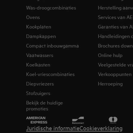
Was-droogcombinaties
Herstelling aan
Ovens
Services van A
Kookplaten
Garanties van 
Dampkappen
Handleidingen 
Compact inbouwgamma
Brochures down
Vaatwassers
Online hulp
Koelkasten
Veelgestelde v
Koel-vriescombinaties
Verkooppunten 
Diepvriezers
Herroeping
Stofzuigers
Bekijk de huidige
promoties
Juridische informatie
Cookieverklaring