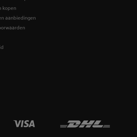
n kopen
en aanbiedingen
oorwaarden
d​