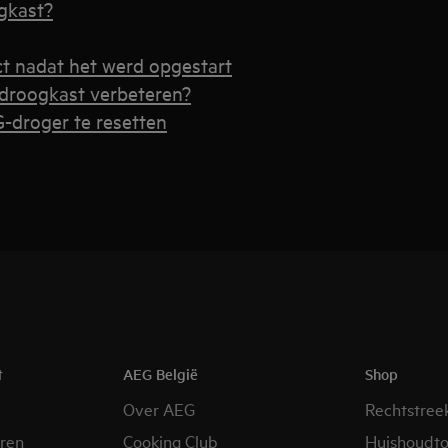
gkast?
t nadat het werd opgestart
 droogkast verbeteren?
-droger te resetten
t
AEG België
Shop
Over AEG
Rechtstree
eren
Cooking Club
Huishoudto