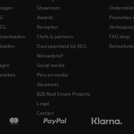
vragen
Showroom
Onderdele
EG
Awards
Promoties 
AEG
Recepten
Verkoopsv
downloaden
Chefs & partners
FAQ shop
loaden
Duurzaamheid bij AEG
Retourbelei
Nieuwsbrief
ragen
Social media
zoeken
Pers en media
Vacatures
B2B Real Estate Projects
Legal
Contact