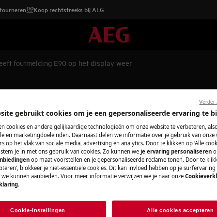
etourneren
Koop rechtstreeks bij AEG
eeft foutmelding E90 op het display weer
g E90 op het display weer
Verder
site gebruikt cookies om je een gepersonaliseerde ervaring te b
n cookies en andere gelijkaardige technologieën om onze website te verbeteren, als
e en marketingdoeleinden. Daarnaast delen we informatie over je gebruik van onze
Wisselstukken e
ay weer, dit duidt op een probleem
s op het vlak van sociale media, advertising en analytics. Door te klikken op ‘Alle cook
, stem je in met ons gebruik van cookies. Zo kunnen we
je ervaring personaliseren
o
atie fout van het besturings moduul
Vind originele wis
anbiedingen
op maat voorstellen en je gepersonaliseerde reclame tonen. Door te klik
teren’, blokkeer je niet-essentiële cookies. Dit kan invloed hebben op je surfervaring
onze webshop en la
e we kunnen aanbieden. Voor meer informatie verwijzen we je naar onze
Cookieverkl
klaring
.
Koop wisselstuk
Cookie-instellingen
Alle cookies accepteren