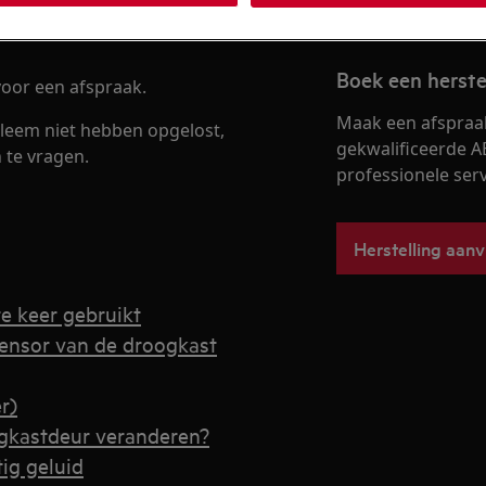
Boek een herste
oor een afspraak.
Maak een afspraa
leem niet hebben opgelost,
gekwalificeerde A
 te vragen.
professionele servi
Herstelling aan
e keer gebruikt
densor van de droogkast
r)
ogkastdeur veranderen?
ig geluid