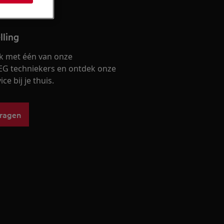
lling
k met één van onze
EG techniekers en ontdek onze
ce bij je thuis.
vragen