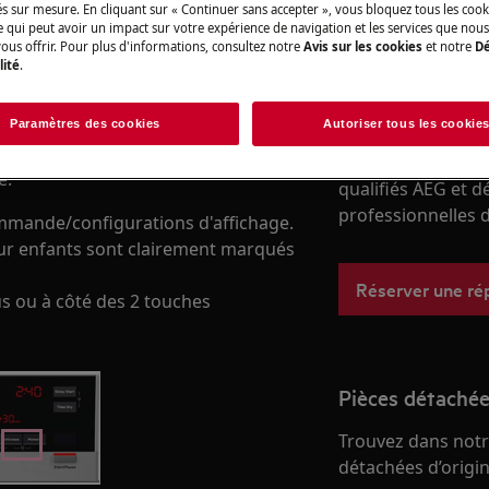
Trouver le manuel
és sur mesure. En cliquant sur « Continuer sans accepter », vous bloquez tous les coo
ce qui peut avoir un impact sur votre expérience de navigation et les services que n
ous offrir. Pour plus d'informations, consultez notre
Avis sur les cookies
et notre
Dé
lité
.
Réparation par 
nfants est activée.
Paramètres des cookies
Autoriser tous les cookie
e pouvez effectuer aucune autre
Fixez un rendez-v
e.
qualifiés AEG et d
professionnelles d
ommande/configurations d'affichage.
our enfants sont clairement marqués
Réserver une ré
us ou à côté des 2 touches
Pièces détachée
Trouvez dans notr
détachées d’origine