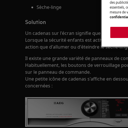
des publicit
Sèche-linge
essentiels, 
mesure de v
confidentia
Solution
Un cadenas sur l'écran signifie que la sécurité e
Lorsque la sécurité enfants est activée, vous n
action que d'allumer ou d'éteindre le sèche-ling
Il existe une grande variété de panneaux de c
Habituellement, les boutons de verrouillage p
sur le panneau de commande.
Une petite icône de cadenas s'affiche en desso
concernées :