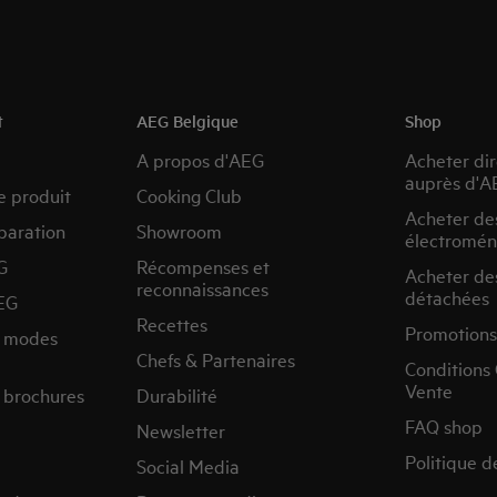
t
AEG Belgique
Shop
A propos d'AEG
Acheter di
auprès d'A
e produit
Cooking Club
Acheter de
paration
Showroom
électromén
G
Récompenses et
Acheter de
reconnaissances
détachées
EG
Recettes
Promotions
s modes
Chefs & Partenaires
Conditions
Vente
 brochures
Durabilité
FAQ shop
Newsletter
Politique d
Social Media