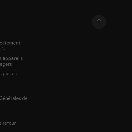
rectement
EG
s appareils
agers
s pièces
 Générales de
e retour