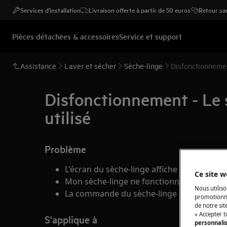
Services d'installation
Livraison offerte à partir de 50 euros
Retour san
Pièces détachées & accessoires
Service et support
Assistance
Laver et sécher
Sèche-linge
Disfonctionnement
Disfonctionnement - Le s
utilisé
Problème
L'écran du sèche-linge affiche un "cadenas
Ce site w
Mon sèche-linge ne fonctionne pas.
Nous utiliso
La commande du sèche-linge ne répond p
promotionne
de notre sit
« Accepter t
S'applique à
personnali