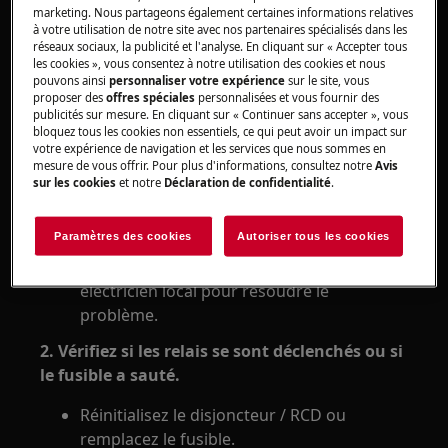
marketing. Nous partageons également certaines informations relatives
Lave-vaisselle sur pied
à votre utilisation de notre site avec nos partenaires spécialisés dans les
réseaux sociaux, la publicité et l'analyse. En cliquant sur « Accepter tous
Solution
les cookies », vous consentez à notre utilisation des cookies et nous
pouvons ainsi
personnaliser votre expérience
sur le site, vous
proposer des
offres spéciales
personnalisées et vous fournir des
1. Vérifiez les éventuels problèmes
publicités sur mesure. En cliquant sur « Continuer sans accepter », vous
d'alimentation.
bloquez tous les cookies non essentiels, ce qui peut avoir un impact sur
votre expérience de navigation et les services que nous sommes en
mesure de vous offrir. Pour plus d'informations, consultez notre
Avis
Assurez-vous que l'appareil est branché et
sur les cookies
et notre
Déclaration de confidentialité
.
allumé.
Connectez un autre appareil à la même
Paramètres des cookies
Autoriser tous les cookies
prise pour déterminer s'il y a du courant.
Si la prise ne fonctionne pas, contactez un
électricien local pour résoudre le
problème.
2. Vérifiez si les relais se sont déclenchés ou si
le fusible a sauté.
Réinitialisez le disjoncteur / RCD ou
remplacez le fusible.