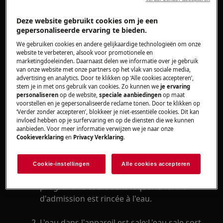
longue période.
Deze website gebruikt cookies om je een
S'applique à
gepersonaliseerde ervaring te bieden.
We gebruiken cookies en andere gelijkaardige technologieën om onze
Machine à laver
website te verbeteren, alsook voor promotionele en
Lave-linge séchant
marketingdoeleinden. Daarnaast delen we informatie over je gebruik
van onze website met onze partners op het vlak van sociale media,
advertising en analytics. Door te klikken op ‘Alle cookies accepteren’,
Solution
stem je in met ons gebruik van cookies. Zo kunnen we
je ervaring
personaliseren
op de website,
speciale aanbiedingen
op maat
voorstellen en je gepersonaliseerde reclame tonen. Door te klikken op
Vérifiez si l'eau du lave-linge est claire ou sale.
‘Verder zonder accepteren’, blokkeer je niet-essentiële cookies. Dit kan
invloed hebben op je surfervaring en op de diensten die we kunnen
L'eau dans l'appareil est
claire
:Il est
aanbieden. Voor meer informatie verwijzen we je naar onze
Cookieverklaring
en
Privacy Verklaring
.
possible que la vanne d'eau soit sale, ce qui
l'empêche de s'ouvrir ou de se fermer
correctement. Dans de nombreux cas, ce
Cookie-instellingen
Alle cookies accepteren
défaut peut être résolu en lançant un
programme court dans lequel la vanne
d'admission est rincée à l'eau.
L'eau dans l'appareil est
sale
:L'eau sale sort