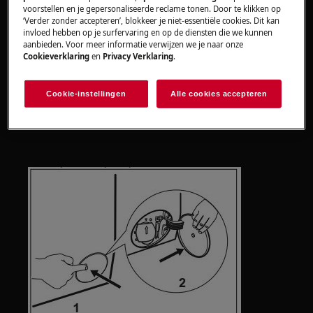
Neem contact op met onze servicedienst
voorstellen en je gepersonaliseerde reclame tonen. Door te klikken op
voor een afspraak.
‘Verder zonder accepteren’, blokkeer je niet-essentiële cookies. Dit kan
invloed hebben op je surfervaring en op de diensten die we kunnen
aanbieden. Voor meer informatie verwijzen we je naar onze
Wanneer de bovenstaande suggesties het
Cookieverklaring
en
Privacy Verklaring
.
probleem niet hebben opgelost, adviseren wij
een bezoek van een technicus aan te vragen.
Cookie-instellingen
Alle cookies accepteren
Instructie reinigen pluizenfilter