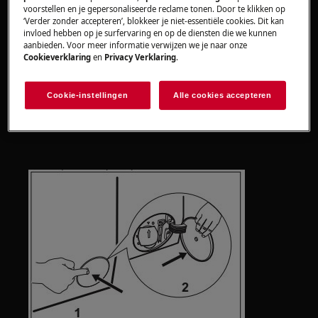
Neem contact op met onze servicedienst
voorstellen en je gepersonaliseerde reclame tonen. Door te klikken op
voor een afspraak.
‘Verder zonder accepteren’, blokkeer je niet-essentiële cookies. Dit kan
invloed hebben op je surfervaring en op de diensten die we kunnen
aanbieden. Voor meer informatie verwijzen we je naar onze
Wanneer de bovenstaande suggesties het
Cookieverklaring
en
Privacy Verklaring
.
probleem niet hebben opgelost, adviseren wij
een bezoek van een technicus aan te vragen.
Cookie-instellingen
Alle cookies accepteren
Instructie reinigen pluizenfilter