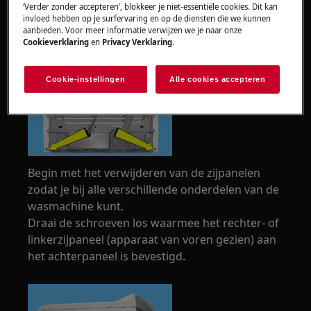
‘Verder zonder accepteren’, blokkeer je niet-essentiële cookies. Dit kan
invloed hebben op je surfervaring en op de diensten die we kunnen
aanbieden. Voor meer informatie verwijzen we je naar onze
Cookieverklaring
en
Privacy Verklaring
.
Cookie-instellingen
Alle cookies accepteren
Begin met het verwijderen van de zijpanelen
zodat je bij alle verschillende onderdelen van de
wasmachine kunt.
Draai de schroeven los waarmee het rechter- of
linkerzijpaneel (apparaat van voren gezien) aan
het achterpaneel is bevestigd.