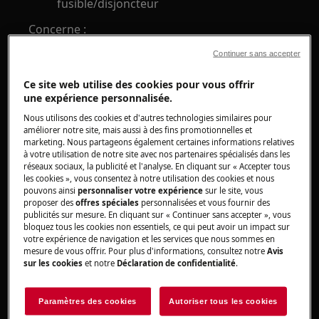
fusible/disjoncteur
Concerne :
Continuer sans accepter
table de cuisson à gaz intégrée
cuisinière pose libre avec table de cuisson
Ce site web utilise des cookies pour vous offrir
à gaz
une expérience personnalisée.
Résolution :
Nous utilisons des cookies et d'autres technologies similaires pour
améliorer notre site, mais aussi à des fins promotionnelles et
marketing. Nous partageons également certaines informations relatives
Dans le cas d'une installation nouvelle, les
à votre utilisation de notre site avec nos partenaires spécialisés dans les
problèmes mentionnés ci-dessus indiquent
réseaux sociaux, la publicité et l'analyse. En cliquant sur « Accepter tous
habituellement que l'appareil a été mal installé.
les cookies », vous consentez à notre utilisation des cookies et nous
pouvons ainsi
personnaliser votre expérience
sur le site, vous
proposer des
offres spéciales
personnalisées et vous fournir des
Remarque :
une installation nouvelle signifie
publicités sur mesure. En cliquant sur « Continuer sans accepter », vous
l'un ou l'autre des cas suivants :
bloquez tous les cookies non essentiels, ce qui peut avoir un impact sur
votre expérience de navigation et les services que nous sommes en
mesure de vous offrir. Pour plus d'informations, consultez notre
Avis
Un appareil neuf est raccordé à
sur les cookies
et notre
Déclaration de confidentialité
.
l'alimentation électrique pour la première
fois.
Paramètres des cookies
Autoriser tous les cookies
L'appareil est raccordé sur une autre prise.