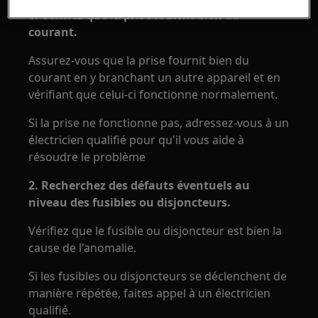
1. Vérifiez que la prise fournit bien du
courant.
Assurez-vous que la prise fournit bien du
courant en y branchant un autre appareil et en
vérifiant que celui-ci fonctionne normalement.
Si la prise ne fonctionne pas, adressez-vous à un
électricien qualifié pour qu'il vous aide à
résoudre le problème
2. Recherchez des défauts éventuels au
niveau des fusibles ou disjoncteurs.
Vérifiez que le fusible ou disjoncteur est bien la
cause de l'anomalie.
Si les fusibles ou disjoncteurs se déclenchent de
manière répétée, faites appel à un électricien
qualifié.