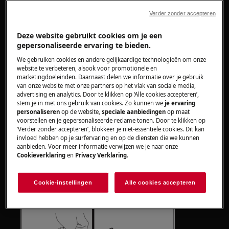
apparaten, voor zware apparaten zijn twee
personen nodig om het te verplaatsen.
Verder zonder accepteren
Gebruik altijd veiligheidshandschoenen en gesloten
Deze website gebruikt cookies om je een
gepersonaliseerde ervaring te bieden.
schoeisel.
We gebruiken cookies en andere gelijkaardige technologieën om onze
Houd er rekening mee dat zelfreparatie of niet-
website te verbeteren, alsook voor promotionele en
marketingdoeleinden. Daarnaast delen we informatie over je gebruik
professionele reparatie gevolgen kan hebben voor
van onze website met onze partners op het vlak van sociale media,
de veiligheid als deze niet correct wordt uitgevoerd.
advertising en analytics. Door te klikken op ‘Alle cookies accepteren’,
stem je in met ons gebruik van cookies. Zo kunnen we
je ervaring
Hoe de wasmiddellade demonteren en weer
personaliseren
op de website,
speciale aanbiedingen
op maat
voorstellen en je gepersonaliseerde reclame tonen. Door te klikken op
in elkaar zetten?
‘Verder zonder accepteren’, blokkeer je niet-essentiële cookies. Dit kan
invloed hebben op je surfervaring en op de diensten die we kunnen
Trek de wasmiddellade zo ver mogelijk uit.
aanbieden. Voor meer informatie verwijzen we je naar onze
Cookieverklaring
en
Privacy Verklaring
.
Druk de hendel naar beneden om de lade
te verwijderen.
Cookie-instellingen
Alle cookies accepteren