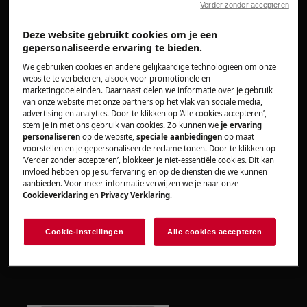
apparaten, voor zware apparaten zijn twee
Verder zonder accepteren
personen nodig om het te verplaatsen.
Deze website gebruikt cookies om je een
Gebruik altijd veiligheidshandschoenen en gesloten
gepersonaliseerde ervaring te bieden.
schoeisel.
We gebruiken cookies en andere gelijkaardige technologieën om onze
website te verbeteren, alsook voor promotionele en
Houd er rekening mee dat zelfreparatie of niet-
marketingdoeleinden. Daarnaast delen we informatie over je gebruik
van onze website met onze partners op het vlak van sociale media,
professionele reparatie gevolgen kan hebben voor
advertising en analytics. Door te klikken op ‘Alle cookies accepteren’,
de veiligheid als deze niet correct wordt uitgevoerd.
stem je in met ons gebruik van cookies. Zo kunnen we
je ervaring
personaliseren
op de website,
speciale aanbiedingen
op maat
voorstellen en je gepersonaliseerde reclame tonen. Door te klikken op
Hoe de wasmiddellade demonteren en weer
‘Verder zonder accepteren’, blokkeer je niet-essentiële cookies. Dit kan
in elkaar zetten?
invloed hebben op je surfervaring en op de diensten die we kunnen
aanbieden. Voor meer informatie verwijzen we je naar onze
Cookieverklaring
en
Privacy Verklaring
.
Duw de lade naar beneden ter hoogte van
de pijl (PUSH) en verwijder de lade.
Cookie-instellingen
Alle cookies accepteren