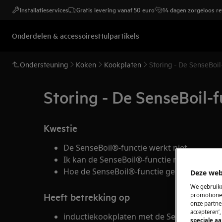
Installatieservices
Gratis levering vanaf 50 euro
14 dagen zorgeloos r
Onderdelen & accessoires
Hulpartikels
Ondersteuning
Koken
Kookplaten
Storing - De SenseBoil
Storing - De SenseBoil-f
Kwestie
De SenseBoil®-functie werkt niet
Ik kan de SenseBoil®-functie niet activere
Hoe de SenseBoil®-functie gebruiken?
Deze web
We gebruike
Heeft betrekking op
promotionel
onze partner
accepteren’
inductiekookplaten met de SenseBoil®-fun
speciale a