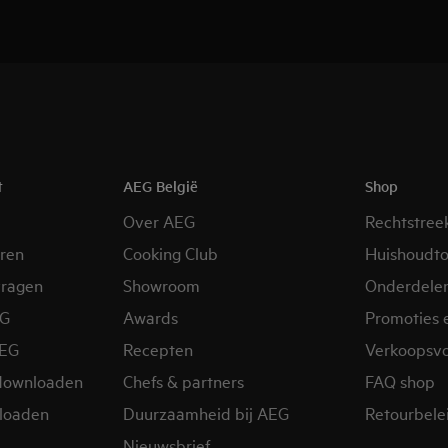
t
AEG België
Shop
Over AEG
Rechtstree
eren
Cooking Club
Huishoudto
vragen
Showroom
Onderdele
EG
Awards
Promoties 
AEG
Recepten
Verkoopsv
downloaden
Chefs & partners
FAQ shop
loaden
Duurzaamheid bij AEG
Retourbelei
Nieuwsbrief