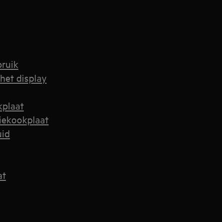
bruik
het display
kplaat
iekookplaat
uid
at