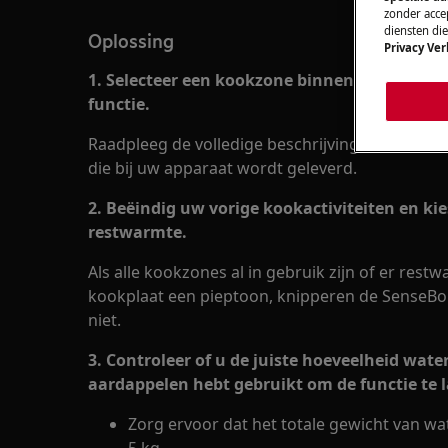
zonder accep
diensten di
Oplossing
Privacy Ver
1. Selecteer een kookzone binnen 5 seconden
functie.
Raadpleeg de volledige beschrijving die beschi
die bij uw apparaat wordt geleverd.
2. Beëindig uw vorige kookactiviteiten en ki
restwarmte.
Als alle kookzones al in gebruik zijn of er rest
kookplaat een pieptoon, knipperen de SenseBoil
niet.
3. Controleer of u de juiste hoeveelheid wate
aardappelen hebt gebruikt om de functie te 
Zorg ervoor dat het totale gewicht van wa