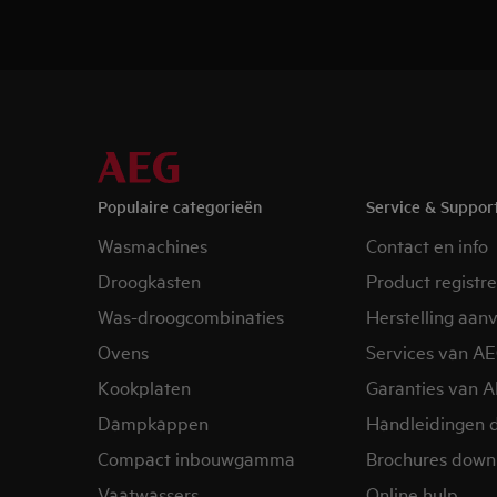
Populaire categorieën
Service & Suppor
Wasmachines
Contact en info
Droogkasten
Product registr
Was-droogcombinaties
Herstelling aan
Ovens
Services van A
Kookplaten
Garanties van 
Dampkappen
Handleidingen 
Compact inbouwgamma
Brochures down
Vaatwassers
Online hulp