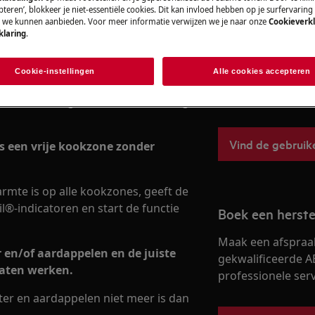
teren’, blokkeer je niet-essentiële cookies. Dit kan invloed hebben op je surfervaring
e we kunnen aanbieden. Voor meer informatie verwijzen we je naar onze
Cookieverkl
klaring
.
Vind je gebruik
 na activering van de SenseBoil®-
Cookie-instellingen
Alle cookies accepteren
Los problemen op 
documentatie voor 
kbaar is in de gebruikershandleiding
Vind de gebruik
es een vrije kookzone zonder
warmte is op alle kookzones, geeft de
®-indicatoren en start de functie
Boek een herste
Maak een afspraa
r en/of aardappelen en de juiste
gekwalificeerde A
laten werken.
professionele servi
ter en aardappelen niet meer is dan