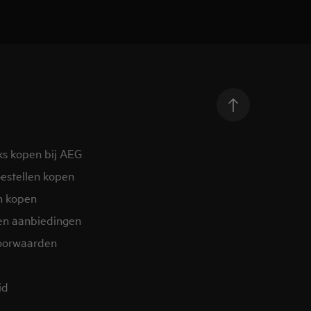
ks kopen bij AEG
estellen kopen
n kopen
en aanbiedingen
oorwaarden
d​