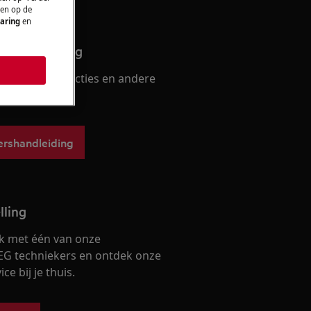
 en op de
aring
en
ershandleiding
en vind instructies en andere
je toestel.
ershandleiding
lling
k met één van onze
EG techniekers en ontdek onze
ce bij je thuis.