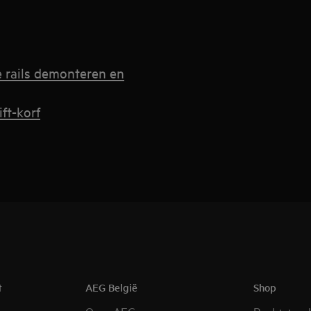
e rails demonteren en
ft-korf
t
AEG België
Shop