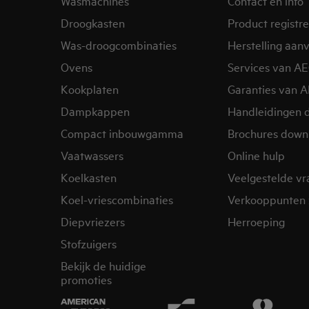
Wasmachines
Contact en info
Droogkasten
Product registr
Was-droogcombinaties
Herstelling aan
Ovens
Services van A
Kookplaten
Garanties van 
Dampkappen
Handleidingen 
Compact inbouwgamma
Brochures down
Vaatwassers
Online hulp
Koelkasten
Veelgestelde v
Koel-vriescombinaties
Verkooppunten 
Diepvriezers
Herroeping
Stofzuigers
Bekijk de huidige
promoties