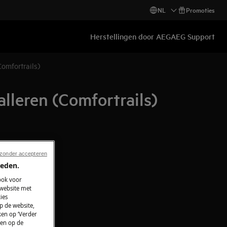
NL
Promoties
Herstellingen door AEG
AEG Support
omfortrails)
lleren (Comfortrails)
 zonder accepteren
ieden.
ook voor
 website met
ies
p de website,
ken op ‘Verder
 en op de