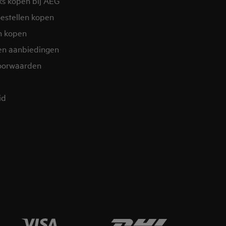
ks kopen bij AEG
estellen kopen
n kopen
en aanbiedingen
oorwaarden
d​