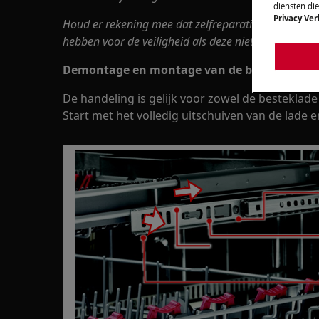
diensten di
Privacy Ver
Houd er rekening mee dat zelfreparatie of niet-prof
hebben voor de veiligheid als deze niet correct word
Demontage en montage van de besteklade en
De handeling is gelijk voor zowel de besteklade
Start met het volledig uitschuiven van de lade e