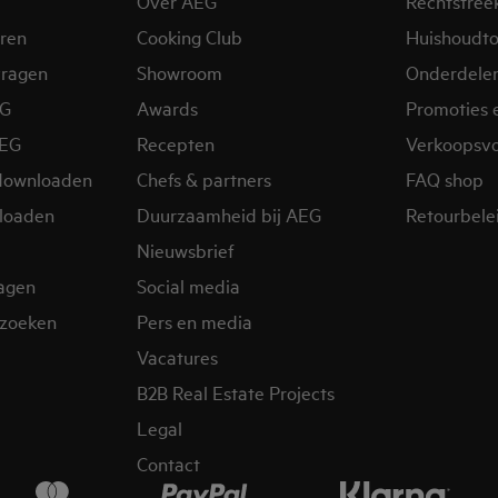
Over AEG
Rechtstree
eren
Cooking Club
Huishoudto
vragen
Showroom
Onderdele
EG
Awards
Promoties 
AEG
Recepten
Verkoopsv
downloaden
Chefs & partners
FAQ shop
loaden
Duurzaamheid bij AEG
Retourbelei
Nieuwsbrief
ragen
Social media
zoeken
Pers en media
Vacatures
B2B Real Estate Projects
Legal
Contact