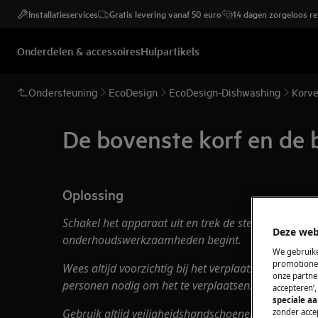
Installatieservices
Gratis levering vanaf 50 euro
14 dagen zorgeloos r
Onderdelen & accessoires
Hulpartikels
Ondersteuning
EcoDesign
EcoDesign-Dishwashing
Korv
De bovenste korf en de 
Oplossing
Schakel het apparaat uit en trek de stekker uit het
s
Deze web
onderhoudswerkzaamheden
begint.
We gebruike
promotionel
Wees altijd voorzichtig bij het verplaatsen van app
onze partner
personen nodig om het te verplaatsen.
accepteren’
speciale a
Gebruik altijd veiligheidshandschoenen en gesloten 
zonder accep