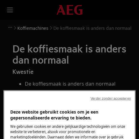
Koffiemachines
De koffiesmaak is anders dan normaal
De koffiesmaak is anders
dan normaal
Kwestie
De koffiesmaak is anders dan normaal
Heeft betrekking op
Verder zonder accepteren
alle koffiezetapparaten
Deze website gebruikt cookies om je een
gepersonaliseerde ervaring te bieden.
Oplossing
We gebruiken cookies en andere gelijkaardige technologieën om onze
website te verbeteren, alsook voor promotionele en
marketingdoeleinden. Daarnaast delen we informatie over je gebruik