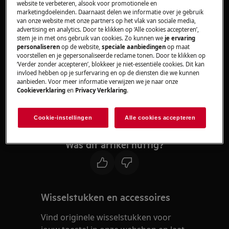
website te verbeteren, alsook voor promotionele en
Koel/vriescombinatie
marketingdoeleinden. Daarnaast delen we informatie over je gebruik
van onze website met onze partners op het vlak van sociale media,
advertising en analytics. Door te klikken op ‘Alle cookies accepteren’,
Oplossing
stem je in met ons gebruik van cookies. Zo kunnen we
je ervaring
personaliseren
op de website,
speciale aanbiedingen
op maat
Neem contact op met onze erkende
voorstellen en je gepersonaliseerde reclame tonen. Door te klikken op
‘Verder zonder accepteren’, blokkeer je niet-essentiële cookies. Dit kan
servicedienst.
invloed hebben op je surfervaring en op de diensten die we kunnen
aanbieden. Voor meer informatie verwijzen we je naar onze
Foutmelding F3, F4 of F5 op het display duidt op
Cookieverklaring
en
Privacy Verklaring
.
een probleem met de temperatuursensor. We
raden u aan een bezoek van een
Cookie-instellingen
Alle cookies accepteren
servicetechnieker aan te vragen.
Was dit artikel nuttig?
Wisselstukken en accessoires
Vind originele wisselstukken voor