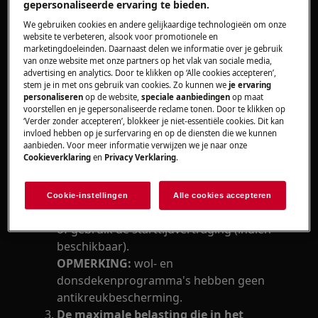
gepersonaliseerde ervaring te bieden.
Warmtepomp droogkast
We gebruiken cookies en andere gelijkaardige technologieën om onze
website te verbeteren, alsook voor promotionele en
Oplossing
marketingdoeleinden. Daarnaast delen we informatie over je gebruik
van onze website met onze partners op het vlak van sociale media,
advertising en analytics. Door te klikken op ‘Alle cookies accepteren’,
Kies een geschikt droogprogramma.
stem je in met ons gebruik van cookies. Zo kunnen we
je ervaring
Gebruik een tijdprogramma en laat niet te
personaliseren
op de website,
speciale aanbiedingen
op maat
lang drogen.
voorstellen en je gepersonaliseerde reclame tonen. Door te klikken op
‘Verder zonder accepteren’, blokkeer je niet-essentiële cookies. Dit kan
Raadpleeg uw gebruikershandleiding voor
invloed hebben op je surfervaring en op de diensten die we kunnen
informatie over de droogtijd die nodig is
aanbieden. Voor meer informatie verwijzen we je naar onze
Cookieverklaring
en
Privacy Verklaring
.
voor verschillende soorten wasgoed.
Verwijder het wasgoed onmiddellijk na
het einde van het programma.
Cookie-instellingen
Alle cookies accepteren
Verleng zo nodig de kreukbeveiligingsfase
of gebruik de starttijdvertraging (indien
beschikbaar).
OPMERKING:
wol- en
donsdekenprogramma's hebben geen
antikreukbescherming.
De maximale belasting die in het