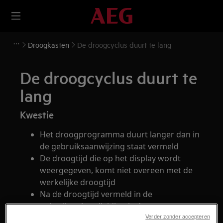
Droogkasten
De droogcyclus duurt te lang
De droogcyclus duurt te
lang
Kwestie
Het droogprogramma duurt langer dan in
de gebruiksaanwijzing staat vermeld
De droogtijd die op het display wordt
weergegeven, komt niet overeen met de
werkelijke droogtijd
Na de droogtijd vermeld in de
gebruikershandleiding is de was nog nat
Verder zonder accepteren