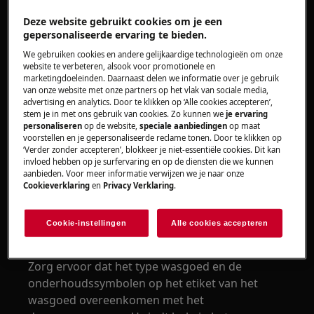
Heeft betrekking op
Deze website gebruikt cookies om je een
gepersonaliseerde ervaring te bieden.
Warmtepompdroogkast
We gebruiken cookies en andere gelijkaardige technologieën om onze
website te verbeteren, alsook voor promotionele en
Oplossing
marketingdoeleinden. Daarnaast delen we informatie over je gebruik
van onze website met onze partners op het vlak van sociale media,
1. Zwier het wasgoed goed uit voor u het
advertising en analytics. Door te klikken op ‘Alle cookies accepteren’,
stem je in met ons gebruik van cookies. Zo kunnen we
je ervaring
droogt.
personaliseren
op de website,
speciale aanbiedingen
op maat
voorstellen en je gepersonaliseerde reclame tonen. Door te klikken op
2. De maximale belasting niet overschrijden.
‘Verder zonder accepteren’, blokkeer je niet-essentiële cookies. Dit kan
invloed hebben op je surfervaring en op de diensten die we kunnen
aanbieden. Voor meer informatie verwijzen we je naar onze
OPMERKING:
de aanduiding van de
Cookieverklaring
en
Privacy Verklaring
.
hoeveelheid lading heeft altijd betrekking op
het gewicht van de droge was.
Cookie-instellingen
Alle cookies accepteren
3. Kies het juiste droogprogramma.
Zorg ervoor dat het type wasgoed en de
onderhoudssymbolen op het etiket van het
wasgoed overeenkomen met het