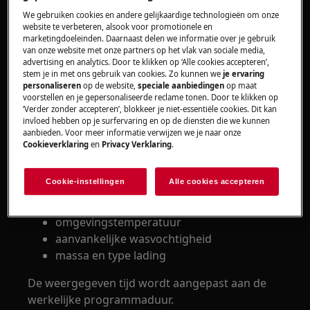
programma
We gebruiken cookies en andere gelijkaardige technologieën om onze
De werkelijke programmaduur verschilt
website te verbeteren, alsook voor promotionele en
marketingdoeleinden. Daarnaast delen we informatie over je gebruik
van die in de gebruikershandleiding
van onze website met onze partners op het vlak van sociale media,
advertising en analytics. Door te klikken op ‘Alle cookies accepteren’,
Geldt voor:
stem je in met ons gebruik van cookies. Zo kunnen we
je ervaring
personaliseren
op de website,
speciale aanbiedingen
op maat
Warmtepompdroger
voorstellen en je gepersonaliseerde reclame tonen. Door te klikken op
‘Verder zonder accepteren’, blokkeer je niet-essentiële cookies. Dit kan
Oplossing:
invloed hebben op je surfervaring en op de diensten die we kunnen
aanbieden. Voor meer informatie verwijzen we je naar onze
Cookieverklaring
en
Privacy Verklaring
.
1. Het apparaat werkt correct.
De droogtijd wordt berekend op basis van
Cookie-instellingen
Alle cookies accepteren
verschillende parameters, zoals:
omgevingstemperatuur
aanvankelijke wasvochtigheid
massa en type lading
De weergegeven tijd wordt aangepast aan de
werkelijke programmaduur.