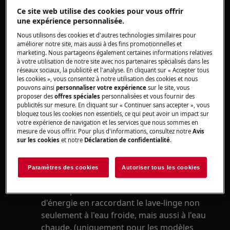
S'applique à
Ce site web utilise des cookies pour vous offrir
Machine à laver
une expérience personnalisée.
Nous utilisons des cookies et d'autres technologies similaires pour
améliorer notre site, mais aussi à des fins promotionnelles et
Solution
marketing. Nous partageons également certaines informations relatives
à votre utilisation de notre site avec nos partenaires spécialisés dans les
Nos lave-linge et lave-linge séchant actuels
réseaux sociaux, la publicité et l'analyse. En cliquant sur « Accepter tous
sont spécialement conçus pour un
les cookies », vous consentez à notre utilisation des cookies et nous
pouvons ainsi
personnaliser votre expérience
sur le site, vous
raccordement à l'eau froide. Un
proposer des
offres spéciales
personnalisées et vous fournir des
raccordement à l'eau chaude n'est pas
publicités sur mesure. En cliquant sur « Continuer sans accepter », vous
bloquez tous les cookies non essentiels, ce qui peut avoir un impact sur
recommandé.
votre expérience de navigation et les services que nous sommes en
Il n'est pas possible de raccorder votre
mesure de vous offrir. Pour plus d'informations, consultez notre
Avis
lave-linge à un branchement d'eau chaude.
sur les cookies
et notre
Déclaration de confidentialité
.
La température d'entrée de l'alimentation
en eau ne doit pas dépasser 25 °C.
Paramètres des cookies
Autoriser tous les cookies
Hot&Cold, raccord à l'eau chaude jusqu'à
60°C: Optimisez votre consommation
d'énergie en raccordant le lave-linge non
seulement à l'eau froide, mais aussi à l'eau
chaude. (uniquement pour les modèles