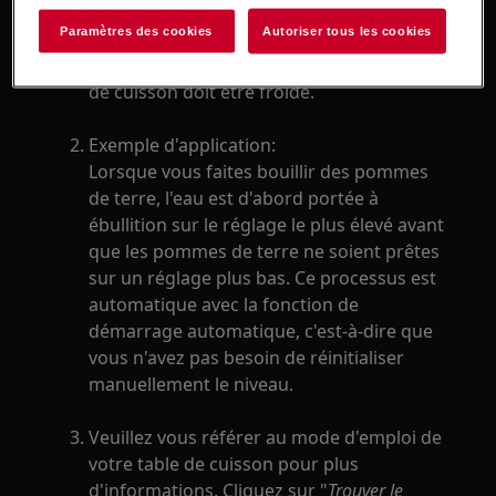
niveau est automatiquement ajusté vers le
Paramètres des cookies
Autoriser tous les cookies
bas.
Attention:
Pour activer la fonction, la zone
de cuisson doit être froide.
Exemple d'application:
Lorsque vous faites bouillir des pommes
de terre, l'eau est d'abord portée à
ébullition sur le réglage le plus élevé avant
que les pommes de terre ne soient prêtes
sur un réglage plus bas. Ce processus est
automatique avec la fonction de
démarrage automatique, c'est-à-dire que
vous n'avez pas besoin de réinitialiser
manuellement le niveau.
Veuillez vous référer au mode d'emploi de
votre table de cuisson pour plus
d'informations. Cliquez sur "
Trouver le