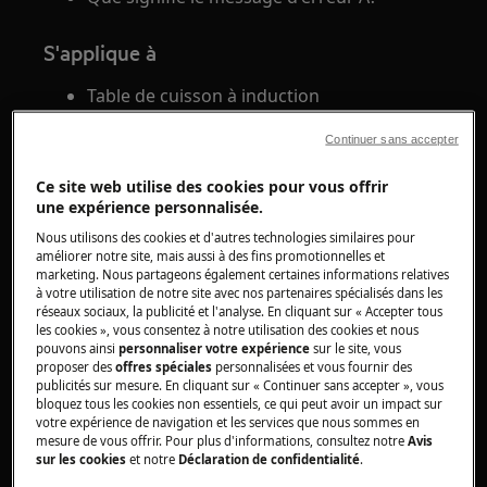
S'applique à
Table de cuisson à induction
Continuer sans accepter
Solution
Ce site web utilise des cookies pour vous offrir
Lorsque le message "A" apparaît sur votre table
une expérience personnalisée.
de cuisson, cela indique que la fonction de
Nous utilisons des cookies et d'autres technologies similaires pour
démarrage automatique est activée.
améliorer notre site, mais aussi à des fins promotionnelles et
marketing. Nous partageons également certaines informations relatives
Activez cette fonction pour obtenir le
à votre utilisation de notre site avec nos partenaires spécialisés dans les
réseaux sociaux, la publicité et l'analyse. En cliquant sur « Accepter tous
niveau de cuisson souhaité plus
les cookies », vous consentez à notre utilisation des cookies et nous
rapidement. Lorsqu'elle est activée, la zone
pouvons ainsi
personnaliser votre expérience
sur le site, vous
commence par chauffer au niveau de
proposer des
offres spéciales
personnalisées et vous fournir des
publicités sur mesure. En cliquant sur « Continuer sans accepter », vous
cuisson le plus élevé, puis revient au
bloquez tous les cookies non essentiels, ce qui peut avoir un impact sur
niveau de cuisson souhaité.
votre expérience de navigation et les services que nous sommes en
mesure de vous offrir. Pour plus d'informations, consultez notre
Avis
Lorsque "A" est affiché, le niveau le plus
sur les cookies
et notre
Déclaration de confidentialité
.
élevé est défini. Après un certain temps, le