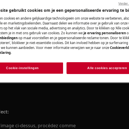
Verder
site gebruikt cookies om je een gepersonaliseerde ervaring te b
r la fonction AirDry.
n cookies en andere gelijkaardige technologieën om onze website te verbeteren, als
 un flux d'air naturel qui
e en marketingdoeleinden. Daarnaast delen we informatie over je gebruik van onze
Pièces détachée
s op het vlak van sociale media, advertising en analytics. Door te klikken op ‘Alle cook
 de porte fermée:
, stem je in met ons gebruik van cookies. Zo kunnen we
je ervaring personaliseren
o
anbiedingen
op maat voorstellen en je gepersonaliseerde reclame tonen. Door te klik
Trouvez dans notr
 séchage bien meilleur
teren’, blokkeer je niet-essentiële cookies. Dit kan invloed hebben op je surfervaring
détachées d’origine
e pendant le cycle de séchage.
e we kunnen aanbieden. Voor meer informatie verwijzen we je naar onze
Cookieverkl
klaring
.
structions étape par étape ci-
Acheter des piè
Cookie-instellingen
Alle cookies accepteren
le type de panneau de commande
ect:
l'image ci-dessus, procédez comme