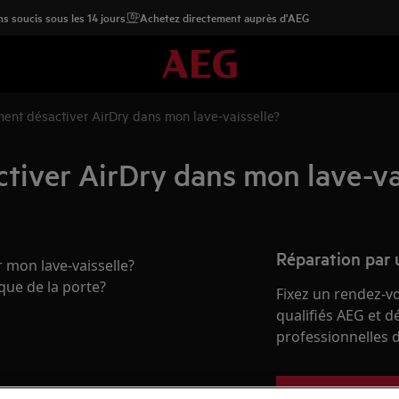
s soucis sous les 14 jours
Achetez directement auprès d'AEG
ent désactiver AirDry dans mon lave-vaisselle?
tiver AirDry dans mon lave-va
Réparation par 
 mon lave-vaisselle?
ue de la porte?
Fixez un rendez-v
qualifiés AEG et d
professionnelles d
Réserver une ré