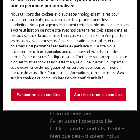
Installez correctement les tuyaux de
une expérience personnalisée.
vidange.
Nous utilisons des cookies et d'autres technologies similaires pour
Lors de l'utilisation d'un conduit
améliorer notre site, mais aussi à des fins promotionnelles et
d'évacuation
rond :
marketing. Nous partageons également certaines informations relatives
Utilisez autant que possible des
à votre utilisation de notre site avec nos partenaires spécialisés dans les
réseaux sociaux, la publicité et l'analyse. En cliquant sur « Accepter tous
tuyaux lisses et non
les cookies », vous consentez à notre utilisation des cookies et nous
inflammables adaptés aux
pouvons ainsi
personnaliser votre expérience
sur le site, vous
proposer des
offres spéciales
personnalisées et vous fournir des
hottes. Le diamètre intérieur est
publicités sur mesure. En cliquant sur « Continuer sans accepter », vous
égal au diamètre extérieur du
bloquez tous les cookies non essentiels, ce qui peut avoir un impact sur
votre expérience de navigation et les services que nous sommes en
raccordement de la hotte. Un
mesure de vous offrir. Pour plus d'informations, consultez notre
Avis
conduit d'évacuation de Ø150
sur les cookies
et notre
Déclaration de confidentialité
.
mm est nécessaire pour la
hotte. Si un tube souple est
Paramètres des cookies
Autoriser tous les cookies
néanmoins utilisé, tirez le
conduit au maximum et coupez-
le aux dimensions.
Évitez autant que possible
l'utilisation de conduits flexibles,
bien que ceux-ci soient inclus