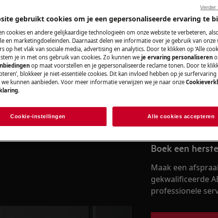
Verder
site gebruikt cookies om je een gepersonaliseerde ervaring te b
n cookies en andere gelijkaardige technologieën om onze website te verbeteren, als
Vind je gebruik
e en marketingdoeleinden. Daarnaast delen we informatie over je gebruik van onze
 voortgang van elk gerecht volgen
s op het vlak van sociale media, advertising en analytics. Door te klikken op ‘Alle cook
Los problemen op 
, stem je in met ons gebruik van cookies. Zo kunnen we
je ervaring personaliseren
o
documentatie voor 
anbiedingen
op maat voorstellen en je gepersonaliseerde reclame tonen. Door te klik
teren’, blokkeer je niet-essentiële cookies. Dit kan invloed hebben op je surfervaring
ictogram op het scherm van je
e we kunnen aanbieden. Voor meer informatie verwijzen we je naar onze
Cookieverkl
klaring
.
ivestream te zien van het voedsel
Vind de gebruik
 van je ovendeur, gericht naar de
Cookie-instellingen
Alle cookies accepteren
Boek een herste
Maak een afspraa
gekwalificeerde A
professionele servi