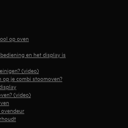
ool op oven
bediening en het display is
einigen? (video)
n op je combi stoomoven?
display
oven? (video)
oven
e ovendeur
rhoudt