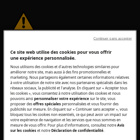
ATTENTION !
RISQUE DE BLESSURE
Continuer sans accepter
Ce site web utilise des cookies pour vous offrir
une expérience personnalisée.
Nous utilisons des cookies et d'autres technologies similaires pour
améliorer notre site, mais aussi à des fins promotionnelles et
marketing. Nous partageons également certaines informations relatives
Faites toujours attention lorsque vous déplacez
à votre utilisation de notre site avec nos partenaires spécialisés dans les
des appareils. Pour les appareils lourds, il est
réseaux sociaux, la publicité et l'analyse. En cliquant sur « Accepter tous
les cookies », vous consentez à notre utilisation des cookies et nous
plus sûr que deux personnes les déplacent.
pouvons ainsi
personnaliser votre expérience
sur le site, vous
Utilisez toujours des gants de sécurité et des
proposer des
offres spéciales
personnalisées et vous fournir des
publicités sur mesure. En cliquant sur « Continuer sans accepter », vous
chaussures de sécurité. Portez des gants de
bloquez tous les cookies non essentiels, ce qui peut avoir un impact sur
sécurité en tout temps pour vous protéger des
votre expérience de navigation et les services que nous sommes en
coupures dues aux bords tranchants.
mesure de vous offrir. Pour plus d'informations, consultez notre
Avis
sur les cookies
et notre
Déclaration de confidentialité
.