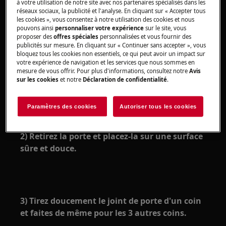
à votre utilisation de notre site avec nos partenaires spécialisés dans les
chaussures fermées.
réseaux sociaux, la publicité et l'analyse. En cliquant sur « Accepter tous
les cookies », vous consentez à notre utilisation des cookies et nous
Veuillez noter que l'auto-réparation ou la réparation
pouvons ainsi
personnaliser votre expérience
sur le site, vous
proposer des
offres spéciales
personnalisées et vous fournir des
non professionnelle peut avoir des conséquences sur
publicités sur mesure. En cliquant sur « Continuer sans accepter », vous
la sécurité si elle n'est pas effectuée correctement.
bloquez tous les cookies non essentiels, ce qui peut avoir un impact sur
votre expérience de navigation et les services que nous sommes en
COMMENT REMPLACER LE JOINT?
mesure de vous offrir. Pour plus d'informations, consultez notre
Avis
sur les cookies
et notre
Déclaration de confidentialité
.
1) Appuyez sur le verrouillage de la porte des
deux côtés
Paramètres des cookies
Autoriser tous les cookies
2) Retirez la porte et placez-la sur une surface
sûre et douce.
3) Tirez doucement le joint de porte d'un coin
et faites de même pour les 3 autres coins.