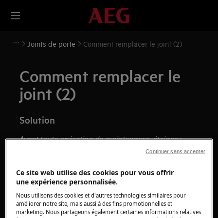
Joints de porte
Comment remplacer le joint (2)
Comment remplacer le
joint (2)
Solution
Avant toute opération de maintenance, éteignez
l'appareil et débranchez la fiche secteur de la
prise.
Continuer sans accepter
Faites toujours attention lorsque vous déplacez des
Ce site web utilise des cookies pour vous offrir
appareils, pour les appareils lourds, il faut deux
une expérience personnalisée.
personnes pour le déplacer.
Nous utilisons des cookies et d'autres technologies similaires pour
améliorer notre site, mais aussi à des fins promotionnelles et
Utilisez toujours des gants de sécurité et des
marketing. Nous partageons également certaines informations relatives