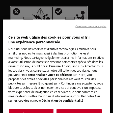
Continuer sans accepter
Ce site web utilise des cookies pour vous offrir
une expérience personnalisée.
Nous utilisons des cookies et d'autres technologies similaires pour
améliorer notre site, mais aussi à des fins promotionnelles et
marketing. Nous partageons également certaines informations relatives
ATTENTION !
RISQUE DE BLESSURE
à votre utilisation de notre site avec nos partenaires spécialisés dans les
réseaux sociaux, la publicité et l'analyse. En cliquant sur « Accepter tous
les cookies », vous consentez à notre utilisation des cookies et nous
pouvons ainsi
personnaliser votre expérience
sur le site, vous
proposer des
offres spéciales
personnalisées et vous fournir des
publicités sur mesure. En cliquant sur « Continuer sans accepter », vous
bloquez tous les cookies non essentiels, ce qui peut avoir un impact sur
votre expérience de navigation et les services que nous sommes en
Faites toujours attention lorsque vous déplacez
mesure de vous offrir. Pour plus d'informations, consultez notre
Avis
des appareils. Pour les appareils lourds, il est
sur les cookies
et notre
Déclaration de confidentialité
.
plus sûr que deux personnes les déplacent.
Utilisez toujours des gants de sécurité et des