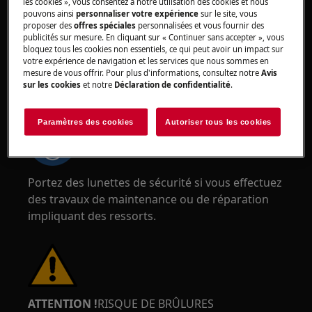
tranchants.
les cookies », vous consentez à notre utilisation des cookies et nous
pouvons ainsi
personnaliser votre expérience
sur le site, vous
proposer des
offres spéciales
personnalisées et vous fournir des
publicités sur mesure. En cliquant sur « Continuer sans accepter », vous
bloquez tous les cookies non essentiels, ce qui peut avoir un impact sur
votre expérience de navigation et les services que nous sommes en
mesure de vous offrir. Pour plus d'informations, consultez notre
Avis
sur les cookies
et notre
Déclaration de confidentialité
.
ATTENTION !
RISQUE DE BLESSURE AUX YEUX
Paramètres des cookies
Autoriser tous les cookies
Portez des lunettes de sécurité si vous effectuez
des travaux de maintenance ou de réparation
impliquant des ressorts.
ATTENTION !
RISQUE DE BRÛLURES