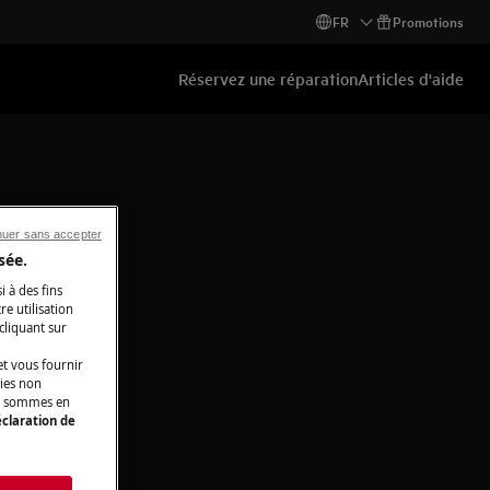
FR
Promotions
Réservez une réparation
Articles d'aide
nuer sans accepter
sée.
i à des fins
e utilisation
 cliquant sur
t vous fournir
kies non
ous sommes en
claration de