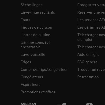
Sèche-linges
Enregistrer votr
Lave-linge séchants
Réserver une ré
Fours
Les services AE
Taques de cuisson
Les garanties A
Hottes de cuisine
Télécharger no
d'emploi
Gamme compact
encastrable
Télécharger nos
Lave-vaisselle
Aide en ligne
Frigos
FAQ général
Combinés frigo/congélateur
Trouver un rev
Congélateurs
Rétractation
Aspirateurs
Promotions et offres