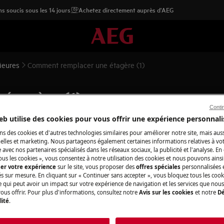
s soucis sous les 14 jours
Achetez directement auprès d'AEG
rieures
Comment remplacer une étagère (1)
étagère (1)
Conti
eb utilise des cookies pour vous offrir une expérience personnali
ns des cookies et d'autres technologies similaires pour améliorer notre site, mais auss
lles et marketing. Nous partageons également certaines informations relatives à votr
e avec nos partenaires spécialisés dans les réseaux sociaux, la publicité et l'analyse. En
pareil et débranchez la fiche secteur
ous les cookies », vous consentez à notre utilisation des cookies et nous pouvons ainsi
ser votre expérience
sur le site, vous proposer des
offres spéciales
personnalisées e
és sur mesure. En cliquant sur « Continuer sans accepter », vous bloquez tous les coo
ce qui peut avoir un impact sur votre expérience de navigation et les services que n
ppareils, pour les appareils lourds, il
ous offrir. Pour plus d'informations, consultez notre
Avis sur les cookies
et notre
Dé
lité
.
sures fermées.