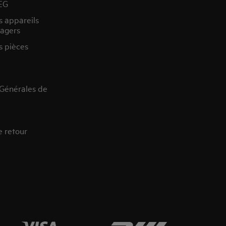
EG
s appareils
agers
s pièces
 Générales de
e retour