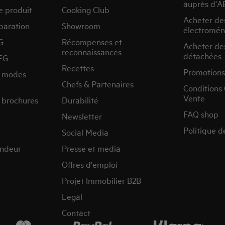
auprès d'A
e produit
Cooking Club
Acheter de
paration
Showroom
électromén
G
Récompenses et
Acheter de
reconnaissances
détachées
EG
Recettes
Promotions
s modes
Chefs & Partenaires
Conditions
Vente
 brochures
Durabilité
FAQ shop
Newsletter
Politique d
Social Media
endeur
Presse et media
Offres d'emploi
Projet Immobilier B2B
Legal
Contact