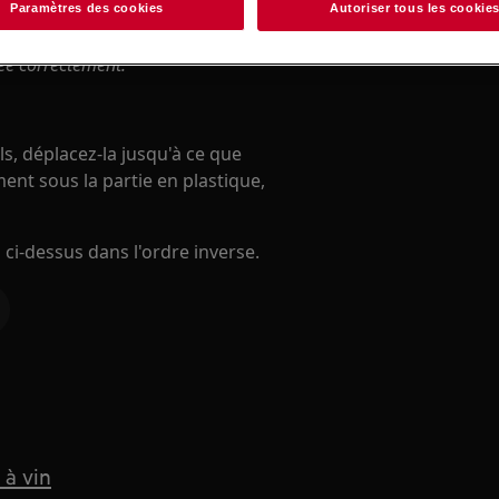
Paramètres des cookies
Autoriser tous les cookie
n non professionnelle peut avoir des
uée correctement.
s, déplacez-la jusqu'à ce que
ent sous la partie en plastique,
ci-dessus dans l'ordre inverse.
 à vin